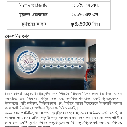
নিরাপদ ওভারলোড
১৫০% এফ.এস.
চূড়ান্ত ওভারলোড
২০০% এফ.এস.
ক্যাবলের আকার
φ6x5000 মি
m
কোম্পানির তথ্য
সিয়ান রুজিয়া মেজুরিং ইনস্ট্রুমেন্টস কোং লিমিটেড বিভিন্ন শিল্পের জন্য উচ্চমানের সমাধান
সরবরাহের জন্য নিবেদিত, শক্তি সেন্সর এবং সম্পর্কিত পণ্যগুলির একটি প্রস্তুতকারক।
উদ্ভাবনের প্রতি অঙ্গীকার, নির্ভরযোগ্যতা, এবং নির্ভুলতা, আমরা নিজেদেরকে বিশ্বব্যাপী ব্যবসার
জন্য একটি নির্ভরযোগ্য অংশীদার হিসাবে প্রতিষ্ঠিত করেছি।
২০০৫ সালে প্রতিষ্ঠিত, আমরা ওজন প্রযুক্তির ক্ষেত্রে বহু বছরের অভিজ্ঞতা অর্জন করেছি, যা
আমাদের গ্রাহকদের চাহিদা অনুযায়ী পণ্য সরবরাহ করতে সক্ষম করে।আমাদের পণ্য পরিসীমা
লোড সেল একটি ব্যাপক নির্বাচন অন্তর্ভুক্তআমরা শিল্প স্বয়ংক্রিয়করণ, সরবরাহ, পরিবহন,