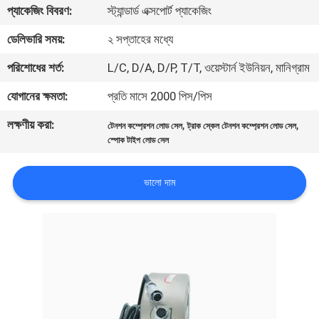
প্যাকেজিং বিবরণ:
স্ট্যান্ডার্ড এক্সপোর্ট প্যাকেজিং
মান
ডেলিভারি সময়:
২ সপ্তাহের মধ্যে
নিয়ন্ত্রণ
পরিশোধের শর্ত:
L/C, D/A, D/P, T/T, ওয়েস্টার্ন ইউনিয়ন, মানিগ্রাম
যোগানের ক্ষমতা:
প্রতি মাসে 2000 পিস/পিস
যোগাযোগ
লক্ষণীয় করা:
,
,
টেনশন কম্প্রেশন লোড সেল
ট্রাক স্কেল টেনশন কম্প্রেশন লোড সেল
করুন
স্পোক টাইপ লোড সেল
উদ্ধৃতির
ভালো দাম
জন্য
আবেদন
সাইট
ম্যাপ