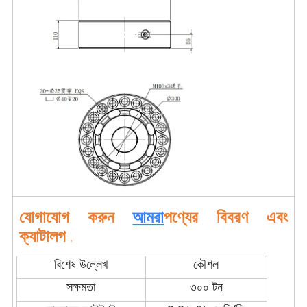
যোগাযোগ করুন
আমরা
পণ্যের বিবরণ এবং
ক্যাটালগ
→
বিশেষ উল্লেখ
কৌশল
সক্ষমতা
৩০০ টন