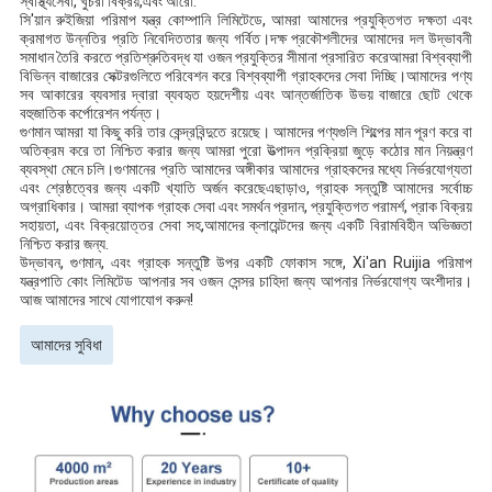
স্বাস্থ্যসেবা, খুচরা বিক্রয়,এবং আরো.
সি'য়ান রুইজিয়া পরিমাপ যন্ত্র কোম্পানি লিমিটেডে, আমরা আমাদের প্রযুক্তিগত দক্ষতা এবং
ক্রমাগত উন্নতির প্রতি নিবেদিততার জন্য গর্বিত।দক্ষ প্রকৌশলীদের আমাদের দল উদ্ভাবনী
সমাধান তৈরি করতে প্রতিশ্রুতিবদ্ধ যা ওজন প্রযুক্তির সীমানা প্রসারিত করেআমরা বিশ্বব্যাপী
বিভিন্ন বাজারের সেক্টরগুলিতে পরিবেশন করে বিশ্বব্যাপী গ্রাহকদের সেবা দিচ্ছি।আমাদের পণ্য
সব আকারের ব্যবসার দ্বারা ব্যবহৃত হয়দেশীয় এবং আন্তর্জাতিক উভয় বাজারে ছোট থেকে
বহুজাতিক কর্পোরেশন পর্যন্ত।
গুণমান আমরা যা কিছু করি তার কেন্দ্রবিন্দুতে রয়েছে। আমাদের পণ্যগুলি শিল্পের মান পূরণ করে বা
অতিক্রম করে তা নিশ্চিত করার জন্য আমরা পুরো উত্পাদন প্রক্রিয়া জুড়ে কঠোর মান নিয়ন্ত্রণ
ব্যবস্থা মেনে চলি।গুণমানের প্রতি আমাদের অঙ্গীকার আমাদের গ্রাহকদের মধ্যে নির্ভরযোগ্যতা
এবং শ্রেষ্ঠত্বের জন্য একটি খ্যাতি অর্জন করেছেএছাড়াও, গ্রাহক সন্তুষ্টি আমাদের সর্বোচ্চ
অগ্রাধিকার। আমরা ব্যাপক গ্রাহক সেবা এবং সমর্থন প্রদান, প্রযুক্তিগত পরামর্শ, প্রাক বিক্রয়
সহায়তা, এবং বিক্রয়োত্তর সেবা সহ,আমাদের ক্লায়েন্টদের জন্য একটি বিরামবিহীন অভিজ্ঞতা
নিশ্চিত করার জন্য.
উদ্ভাবন, গুণমান, এবং গ্রাহক সন্তুষ্টি উপর একটি ফোকাস সঙ্গে, Xi'an Ruijia পরিমাপ
যন্ত্রপাতি কোং লিমিটেড আপনার সব ওজন সেন্সর চাহিদা জন্য আপনার নির্ভরযোগ্য অংশীদার।
আজ আমাদের সাথে যোগাযোগ করুন!
আমাদের সুবিধা