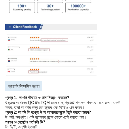
প্রায়শই জিজ্ঞাসিত প্রশ্ন
প্রশ্ন 1: আপনি কীভাবে গুণমান নিয়ন্ত্রণ করবেন?
উত্তরঃ আমাদের QC টিম TQM মেনে চলে, প্রতিটি পদক্ষেপ মানদণ্ড মেনে চলে। একই
সময়ে, তারা আপনার জন্য ছবি তুলবে এবং ভিডিও গুলি করবে।
প্রশ্ন 2: আপনি কি পণ্যের উপর আমাদের ব্র্যান্ড প্রিন্ট করতে পারেন?
উঃ হ্যাঁ, অবশ্যই। এটি গ্রাহকের ব্র্যান্ড লোগো তৈরি করতে পারে।
প্রশ্ন ৩ঃ পেমেন্টের শর্তাবলী কি?
উঃ টি/টি, এল/সি ইত্যাদি।