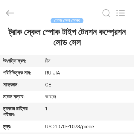
Xian
Ruijia
Measurement
Instruments
Co.,
লোড সেল সেন্সর
Ltd..
All
Rights
ট্রাক স্কেল স্পোক টাইপ টেনশন কম্প্রেশন
বাড়ি
Reserved.
লোড সেল
পণ্য
উৎপত্তি স্থল:
চীন
ভিডিও
পরিচিতিমুলক নাম:
RUIJIA
সাক্ষ্যদান:
CE
আমাদের
মডেল নম্বার:
আরজে
সম্পর্কে
ন্যূনতম চাহিদার
1
পরিমাণ:
কারখানা
মূল্য:
USD1070~1078/piece
ভ্রমণ