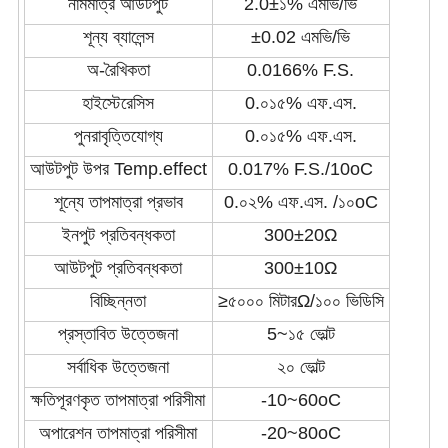
নামমাত্র আউটপুট
2.0
±
১% এমভি/ভি
শূন্য ব্যালেন্স
±
0.02 এমভি/ভি
অ-রৈখিকতা
0.0166% F.S.
হাইস্টেরেসিস
0.০১৫% এফ.এস.
পুনরাবৃত্তিযোগ্য
0.০১৫% এফ.এস.
আউটপুট উপর Temp.effect
0.017% F.S./10
oC
শূন্যে তাপমাত্রা প্রভাব
0.০২% এফ.এস. /১০
oC
ইনপুট প্রতিবন্ধকতা
300
±
20
Ω
আউটপুট প্রতিবন্ধকতা
300
±
10
Ω
বিচ্ছিন্নতা
≥
৫০০০ মিটার
Ω
/১০০ ভিডিসি
প্রস্তাবিত উত্তেজনা
5
~
১৫ ভোল্ট
সর্বাধিক উত্তেজনা
২০ ভোল্ট
ক্ষতিপূরণকৃত তাপমাত্রা পরিসীমা
-
10
~
60
oC
অপারেশন তাপমাত্রা পরিসীমা
-
20
~
80
oC