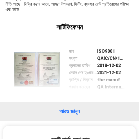
নীতি আছে।
বিক্রি করার আগে, আমরা উপকরণ, ফিটিং, ব্যবহার রোট প্রতিরোধের পরীক্ষা
এবং তাই!
মান
নিয়ন্ত্রণ
সার্টিফিকেশন
যোগাযোগ
মান
ISO9001
করুন
সংখ্যা
QAIC/CN/180867
প্রদানের তারিখ
2018-12-02
মেয়াদ শেষ হওয়ার তারিখ
2021-12-02
উদ্ধৃতির
ব্যাপ্তি / বিন্যাস
the manufacture of force sensitive sensors
জন্য
প্রদান করেছেন
QA International Certification Ltd
আবেদন
আরও জানুন
সাইট
ম্যাপ