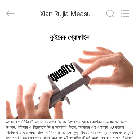
Xian
Ruijia
Measurement
Xian Ruijia Measurement Instruments Co., Ltd. মান নিয়ন্ত্রণ
Instruments
Co.,
Ltd..
All
Rights
বাড়ি
Reserved.
কুইবেক প্রোফাইল
পণ্য
ভিডিও
আমাদের
সম্পর্কে
কারখানা
আমাদের প্রতিষ্ঠানটি আমাদের কোম্পানির প্রতিষ্ঠার পর থেকে স্বয়ংক্রিয় যন্ত্রাংশের নকশা,
উত্পাদন, পরীক্ষার ও নিয়ন্ত্রণের উপর মনোযোগ দিচ্ছে, আমাদের এই এলাকায় ২0 বছরের
ভ্রমণ
কাছাকাছি রয়েছে এবং আমরা জানি যে মানের এবং মূল্য উভয়ই আমাদের গ্রাহকদের কাছে খুবই
গুরুত্বপূর্ণ।
আমাদের পণ্য মানের আমাদের এন্টারপ্রাইজ জীবন!
আমরা খুব কঠোর মান নিয়ন্ত্রণ