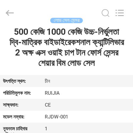
Xian
Ruijia
Measurement
Instruments
Co.,
লোড সেল সেন্সর
Ltd..
All
Rights
500 কেজি 1000 কেজি উচ্চ-নির্ভুলতা
বাড়ি
Reserved.
দ্বি-মাত্রিক বাইডাইরেকশনাল ক্যান্টিলিভার
পণ্য
2 অক্ষ এক্স ওয়াই চাপ টান ফোর্স সেন্সর
শেয়ার বিম লোড সেল
ভিডিও
উৎপত্তি স্থল:
চীন
আমাদের
পরিচিতিমুলক নাম:
RUIJIA
সম্পর্কে
সাক্ষ্যদান:
CE
মডেল নম্বার:
RJDW-001
কারখানা
ভ্রমণ
ন্যূনতম চাহিদার
1