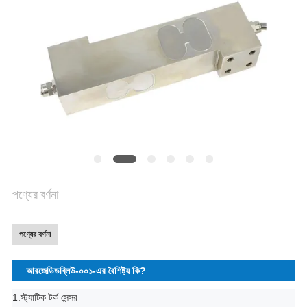
গোপনীয়তা
নীতি
পণ্যের বর্ণনা
পণ্যের বর্ণনা
আরজেডিডব্লিউ-০০১-এর বৈশিষ্ট্য কি?
1.
স্ট্যাটিক টর্ক সেন্সর