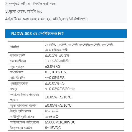
2.
কম্প্যাক্ট কাঠামো, ইনস্টল করা সহজ
3.
সুরক্ষা গ্রেড
: আইপি ৬৫;
4স্ট্যাটিকের জন্য ব্যবহার করা হয়,
অবিচ্ছিন্ন ঘূর্ণন
টর্ক
পরিমাপ।
RJDW-003 এর স্পেসিফিকেশন কি?
১০ কেজি, ২০
কেজি
, ৩০
কেজি
, ৫০
কেজি
১০০
কেজি
, ২০০
কেজি
,
পরিসীমা
৩০০
কেজি
৫০০
কেজি
ব্যাপক ত্রুটি
≤±0.1%, ±0.3%
সংবেদনশীলতা
1.৫±১০% এমভি/ভি
শূন্য ব্যালেন্স
±2.0%F.S
অ-রৈখিকতা
0.1, 0.3% F.S.
হাইস্টেরেসিস
≤±0.05%F.S
পুনরাবৃত্তিযোগ্য
≤±0.05%F.S
জঘন্য
≤±0.03%F.S/30min
স্প্যানের উপর তাপমাত্রার
±0.05%F.S/10°C
প্রভাব
শূন্যে তাপমাত্রা প্রভাব
±0.05%F.S/10°C
ইনপুট প্রতিরোধের
৪১০±২০Ω
আউটপুট প্রতিরোধের
৩৫০±১০Ω
আইসোলেশন প্রতিরোধের
≥5000MΩ/100VDC
উত্তেজনার ভোল্টেজ
9~15VDC