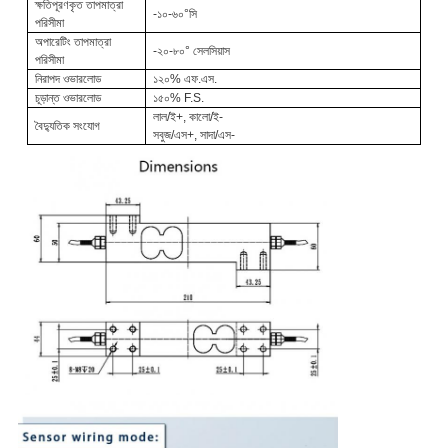
ক্ষতিপূরণকৃত তাপমাত্রা
-১০-৬০°সি
পরিসীমা
অপারেটিং তাপমাত্রা
-২০-৮০° সেলসিয়াস
পরিসীমা
নিরাপদ ওভারলোড
১২০% এফ.এস.
চূড়ান্ত ওভারলোড
১৫০% F.S.
লাল/ই+, কালো/ই-
বৈদ্যুতিক সংযোগ
সবুজ/এস+, সাদা/এস-