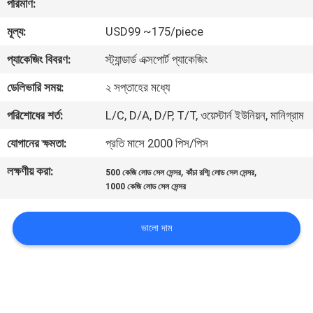
পরিমাণ:
মূল্য:
USD99 ~175/piece
মান
নিয়ন্ত্রণ
প্যাকেজিং বিবরণ:
স্ট্যান্ডার্ড এক্সপোর্ট প্যাকেজিং
ডেলিভারি সময়:
২ সপ্তাহের মধ্যে
যোগাযোগ
পরিশোধের শর্ত:
L/C, D/A, D/P, T/T, ওয়েস্টার্ন ইউনিয়ন, মানিগ্রাম
করুন
যোগানের ক্ষমতা:
প্রতি মাসে 2000 পিস/পিস
লক্ষণীয় করা:
,
,
উদ্ধৃতির
500 কেজি লোড সেল সেন্সর
কাঁচা রশ্মি লোড সেল সেন্সর
1000 কেজি লোড সেল সেন্সর
জন্য
আবেদন
ভালো দাম
সাইট
ম্যাপ