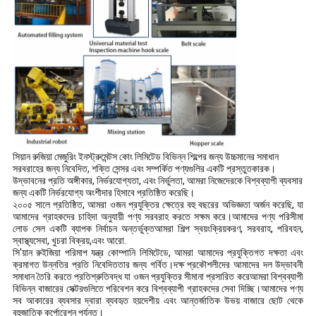
সিয়ান রুজিয়া মেজুরিং ইনস্ট্রুমেন্টস কোং লিমিটেড বিভিন্ন শিল্পের জন্য উচ্চমানের সমাধান
সরবরাহের জন্য নিবেদিত, শক্তি সেন্সর এবং সম্পর্কিত পণ্যগুলির একটি প্রস্তুতকারক।
উদ্ভাবনের প্রতি অঙ্গীকার, নির্ভরযোগ্যতা, এবং নির্ভুলতা, আমরা নিজেদেরকে বিশ্বব্যাপী ব্যবসার
জন্য একটি নির্ভরযোগ্য অংশীদার হিসাবে প্রতিষ্ঠিত করেছি।
২০০৫ সালে প্রতিষ্ঠিত, আমরা ওজন প্রযুক্তির ক্ষেত্রে বহু বছরের অভিজ্ঞতা অর্জন করেছি, যা
আমাদের গ্রাহকদের চাহিদা অনুযায়ী পণ্য সরবরাহ করতে সক্ষম করে।আমাদের পণ্য পরিসীমা
লোড সেল একটি ব্যাপক নির্বাচন অন্তর্ভুক্তআমরা শিল্প স্বয়ংক্রিয়করণ, সরবরাহ, পরিবহন,
স্বাস্থ্যসেবা, খুচরা বিক্রয়,এবং আরো.
সি'য়ান রুইজিয়া পরিমাপ যন্ত্র কোম্পানি লিমিটেডে, আমরা আমাদের প্রযুক্তিগত দক্ষতা এবং
ক্রমাগত উন্নতির প্রতি নিবেদিততার জন্য গর্বিত।দক্ষ প্রকৌশলীদের আমাদের দল উদ্ভাবনী
সমাধান তৈরি করতে প্রতিশ্রুতিবদ্ধ যা ওজন প্রযুক্তির সীমানা প্রসারিত করেআমরা বিশ্বব্যাপী
বিভিন্ন বাজারের সেক্টরগুলিতে পরিবেশন করে বিশ্বব্যাপী গ্রাহকদের সেবা দিচ্ছি।আমাদের পণ্য
সব আকারের ব্যবসার দ্বারা ব্যবহৃত হয়দেশীয় এবং আন্তর্জাতিক উভয় বাজারে ছোট থেকে
বহুজাতিক কর্পোরেশন পর্যন্ত।