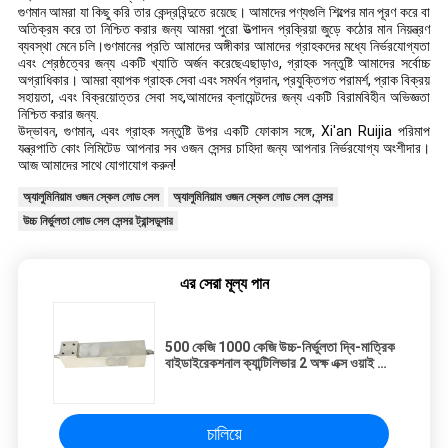
গুণমান আমরা যা কিছু করি তার কেন্দ্রবিন্দুতে রয়েছে। আমাদের পণ্যগুলি শিল্পের মান পূরণ করে বা
অতিক্রম করে তা নিশ্চিত করার জন্য আমরা পুরো উত্পাদন প্রক্রিয়া জুড়ে কঠোর মান নিয়ন্ত্রণ
ব্যবস্থা মেনে চলি।গুণমানের প্রতি আমাদের অঙ্গীকার আমাদের গ্রাহকদের মধ্যে নির্ভরযোগ্যতা
এবং শ্রেষ্ঠত্বের জন্য একটি খ্যাতি অর্জন করেছেএছাড়াও, গ্রাহক সন্তুষ্টি আমাদের সর্বোচ্চ
অগ্রাধিকার। আমরা ব্যাপক গ্রাহক সেবা এবং সমর্থন প্রদান, প্রযুক্তিগত পরামর্শ, প্রাক বিক্রয়
সহায়তা, এবং বিক্রয়োত্তর সেবা সহ,আমাদের ক্লায়েন্টদের জন্য একটি বিরামবিহীন অভিজ্ঞতা
নিশ্চিত করার জন্য.
উদ্ভাবন, গুণমান, এবং গ্রাহক সন্তুষ্টি উপর একটি ফোকাস সঙ্গে, Xi'an Ruijia পরিমাপ
যন্ত্রপাতি কোং লিমিটেড আপনার সব ওজন সেন্সর চাহিদা জন্য আপনার নির্ভরযোগ্য অংশীদার।
আজ আমাদের সাথে যোগাযোগ করুন!
অ্যালুমিনিয়াম ওজন স্কেল লোড সেল
অ্যালুমিনিয়াম ওজন স্কেল লোড সেল সেন্সর
উচ্চ নির্ভুলতা লোড সেল সেন্সর ট্রান্সডুসার
এর সেরা মূল্য পান
500 কেজি 1000 কেজি উচ্চ-নির্ভুলতা দ্বি-মাত্রিক
বাইডাইরেকশনাল ক্যান্টিলিভার 2 অক্ষ এক্স ওয়াই চাপ
টান ফোর্স সেন্সর শেয়ার বিম লোড সেল
চালিয়ে