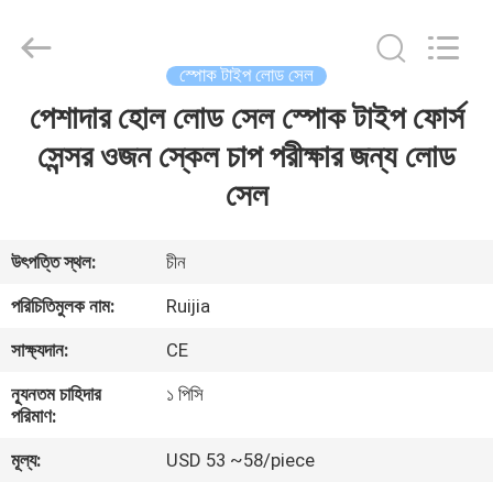
Xian
Ruijia
Measurement
Instruments
Co.,
স্পোক টাইপ লোড সেল
Ltd..
All
Rights
পেশাদার হোল লোড সেল স্পোক টাইপ ফোর্স
বাড়ি
Reserved.
সেন্সর ওজন স্কেল চাপ পরীক্ষার জন্য লোড
পণ্য
সেল
ভিডিও
উৎপত্তি স্থল:
চীন
পরিচিতিমুলক নাম:
Ruijia
আমাদের
সাক্ষ্যদান:
CE
সম্পর্কে
ন্যূনতম চাহিদার
১ পিসি
পরিমাণ:
কারখানা
মূল্য:
USD 53 ~58/piece
ভ্রমণ