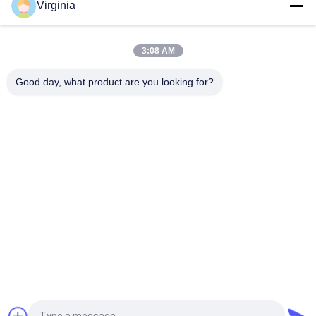
Virginia
5000kg 10ton ক্লান্তি প্রতিরোধী টাইপ লোড সেল খাদ ইস্পাত / স্টেইনলেস স্টীল
স্পোক
3:08 AM
বেল্ট Weigher / হুপার স্কেল জন্য বৃত্তাকার কম্প্রেশন স্পোক টাইপ লোড সেল
Good day, what product are you looking for?
সব
স্ট্রেন গেজ লোড সেল
একক পয়েন্ট লোড সেল
শিয়ার বিম লোড সেল
সমান্তরাল বিম লোড সেল
স্পোক টাইপ লোড সেল
এস টাইপ লোড সেল
Weighbridge লোড সেল
মাইক্রো লোড কোষ