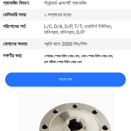
প্যাকেজিং বিবরণ:
স্ট্যান্ডার্ড এক্সপোর্ট প্যাকেজিং
মান
ডেলিভারি সময়:
২ সপ্তাহের মধ্যে
নিয়ন্ত্রণ
পরিশোধের শর্ত:
L/C, D/A, D/P, T/T, ওয়েস্টার্ন ইউনিয়ন,
মানিগ্রাম, মানিগ্রাম, D/P
যোগাযোগ
যোগানের ক্ষমতা:
প্রতি মাসে 2000 পিস/পিস
করুন
লক্ষণীয় করা:
,
,
পেশাদার স্পোক টাইপ লোড সেল
হোল স্পোক টাইপ লোড সেল
চাপ পরীক্ষা স্পোক টাইপ লোড সেল
উদ্ধৃতির
ভালো দাম
জন্য
আবেদন
সাইট
ম্যাপ