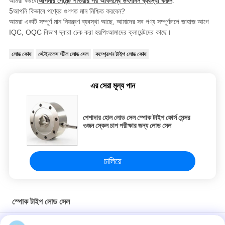
আমরা করবো
আপনার পেমেন্ট পাওয়ার পর অবিলম্বে উৎপাদন ব্যবস্থা করুন
.
5
আপনি কিভাবে পণ্যের গুণগত মান নিশ্চিত করবেন?
আমরা একটি সম্পূর্ণ মান নিয়ন্ত্রণ ব্যবস্থা আছে, আমাদের সব পণ্য সম্পূর্ণরূপে জাহাজ আগে
IQC, OQC বিভাগ দ্বারা চেক করা হয়
পিং
আমাদের ক্লায়েন্টদের কাছে।
লোড কোষ
স্টেইনলেস স্টীল লোড সেল
কম্প্রেশন টাইপ লোড কোষ
এর সেরা মূল্য পান
পেশাদার হোল লোড সেল স্পোক টাইপ ফোর্স সেন্সর
ওজন স্কেল চাপ পরীক্ষার জন্য লোড সেল
চালিয়ে
স্পোক টাইপ লোড সেল
ভারি দায়িত্ব স্পোক টাইপ লোড সেল, ক্লান্তি প্রতিরোধী শিল্পকৌশল লোড কোষ