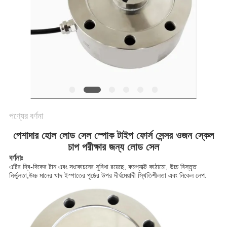
গোপনীয়তা
নীতি
পণ্যের বর্ণনা
পেশাদার হোল লোড সেল স্পোক টাইপ ফোর্স সেন্সর ওজন স্কেল
চাপ পরীক্ষার জন্য লোড সেল
বর্ণনাঃ
এটির দ্বি-দিকের টান এবং সংকোচনের সুবিধা রয়েছে, কমপ্যাক্ট কাঠামো, উচ্চ বিস্তৃত
নির্ভুলতা,উচ্চ মানের খাদ ইস্পাতের পৃষ্ঠের উপর দীর্ঘমেয়াদী স্থিতিশীলতা এবং নিকেল লেপ.