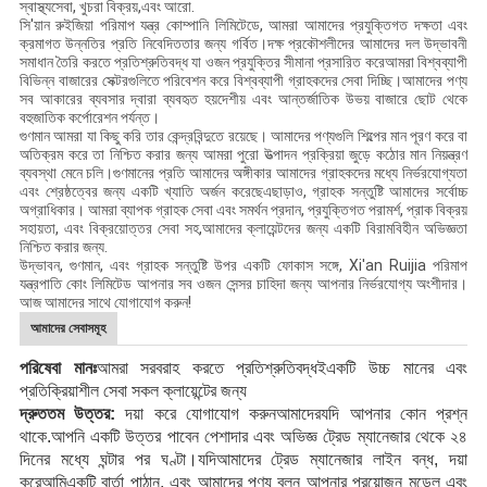
স্বাস্থ্যসেবা, খুচরা বিক্রয়,এবং আরো.
সি'য়ান রুইজিয়া পরিমাপ যন্ত্র কোম্পানি লিমিটেডে, আমরা আমাদের প্রযুক্তিগত দক্ষতা এবং
ক্রমাগত উন্নতির প্রতি নিবেদিততার জন্য গর্বিত।দক্ষ প্রকৌশলীদের আমাদের দল উদ্ভাবনী
সমাধান তৈরি করতে প্রতিশ্রুতিবদ্ধ যা ওজন প্রযুক্তির সীমানা প্রসারিত করেআমরা বিশ্বব্যাপী
বিভিন্ন বাজারের সেক্টরগুলিতে পরিবেশন করে বিশ্বব্যাপী গ্রাহকদের সেবা দিচ্ছি।আমাদের পণ্য
সব আকারের ব্যবসার দ্বারা ব্যবহৃত হয়দেশীয় এবং আন্তর্জাতিক উভয় বাজারে ছোট থেকে
বহুজাতিক কর্পোরেশন পর্যন্ত।
গুণমান আমরা যা কিছু করি তার কেন্দ্রবিন্দুতে রয়েছে। আমাদের পণ্যগুলি শিল্পের মান পূরণ করে বা
অতিক্রম করে তা নিশ্চিত করার জন্য আমরা পুরো উত্পাদন প্রক্রিয়া জুড়ে কঠোর মান নিয়ন্ত্রণ
ব্যবস্থা মেনে চলি।গুণমানের প্রতি আমাদের অঙ্গীকার আমাদের গ্রাহকদের মধ্যে নির্ভরযোগ্যতা
এবং শ্রেষ্ঠত্বের জন্য একটি খ্যাতি অর্জন করেছেএছাড়াও, গ্রাহক সন্তুষ্টি আমাদের সর্বোচ্চ
অগ্রাধিকার। আমরা ব্যাপক গ্রাহক সেবা এবং সমর্থন প্রদান, প্রযুক্তিগত পরামর্শ, প্রাক বিক্রয়
সহায়তা, এবং বিক্রয়োত্তর সেবা সহ,আমাদের ক্লায়েন্টদের জন্য একটি বিরামবিহীন অভিজ্ঞতা
নিশ্চিত করার জন্য.
উদ্ভাবন, গুণমান, এবং গ্রাহক সন্তুষ্টি উপর একটি ফোকাস সঙ্গে, Xi'an Ruijia পরিমাপ
যন্ত্রপাতি কোং লিমিটেড আপনার সব ওজন সেন্সর চাহিদা জন্য আপনার নির্ভরযোগ্য অংশীদার।
আজ আমাদের সাথে যোগাযোগ করুন!
আমাদের সেবাসমূহ
পরিষেবা মানঃ
আমরা সরবরাহ করতে প্রতিশ্রুতিবদ্ধ
ই
একটি উচ্চ মানের এবং
প্রতিক্রিয়াশীল সেবা
সকল ক্লায়েন্টের জন্য
দ্রুততম উত্তর:
দয়া করে যোগাযোগ করুন
আমাদের
যদি আপনার কোন প্রশ্ন
থাকে
.
আপনি একটি উত্তর পাবেন
পেশাদার এবং অভিজ্ঞ ট্রেড ম্যানেজার থেকে
২৪
দিনের মধ্যে
ঘন্টার পর ঘণ্টা।
যদি
আমাদের ট্রেড ম্যানেজার লাইন বন্ধ, দয়া
করে
আমি
একটি বার্তা পাঠান, এবং আমাদের পণ্য বলুন
আপনার প্রয়োজন মডেল
এবং