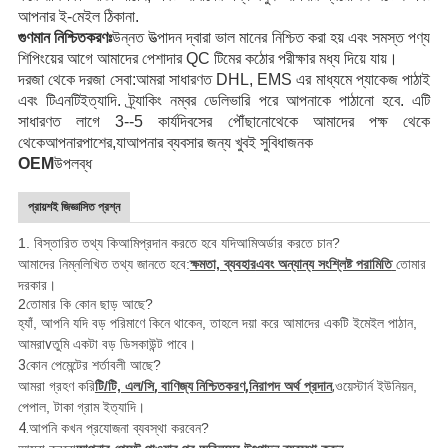
আপনার ই-মেইল ঠিকানা
.
গুণমান নিশ্চিতকরণঃ
উন্নত উত্পাদন দ্বারা ভাল মানের নিশ্চিত করা হয়
এবং সমস্ত পণ্য
শিপিংয়ের আগে আমাদের পেশাদার QC টিমের কঠোর পরীক্ষার মধ্য দিয়ে যায়।
দরজা থেকে দরজা সেবা:
আমরা সাধারণত DHL, EMS এর মাধ্যমে প্যাকেজ পাঠাই
এবং টিএনটি
ইত্যাদি
. ট্র্যাকিং নম্বর ডেলিভারি পরে আপনাকে পাঠানো হবে. এটি
সাধারণত লাগে 3--5 কার্যদিবসের
পৌঁছানো
থেকে আমাদের পক্ষ থেকে
থেকে
আপনার
পাশের,
যা
আপনার ব্যবসার জন্য খুবই সুবিধাজনক
OEM
উপলব্ধ
প্রায়শই জিজ্ঞাসিত প্রশ্ন
1. বিস্তারিত তথ্য কি
আমি
প্রদান করতে হবে যদি
আমি
অর্ডার করতে চান?
আমাদের নিম্নলিখিত তথ্য জানতে হবে:
ক্ষমতা, ব্যবহার
এবং অন্যান্য সংশ্লিষ্ট পরামিতি
তোমার
দরকার।
2তোমার কি কোন ছাড় আছে?
হ্যাঁ, আপনি যদি বড় পরিমাণে কিনে থাকেন, তাহলে দয়া করে আমাদের একটি ইমেইল পাঠান,
আমরা
v
তুমি একটা বড় ডিসকাউন্ট পাবে।
3
কোন পেমেন্টের শর্তাবলী আছে?
আমরা গ্রহণ করি
টি/টি, এল/সি
, বাণিজ্য নিশ্চিতকরণ,
নিরাপদ অর্থ প্রদান
,
ওয়েস্টার্ন ইউনিয়ন,
পেপাল, টাকা
গ্রাম ইত্যাদি।
4.
আপনি কখন প্রযোজনা ব্যবস্থা করবেন?