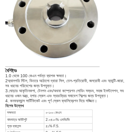
বৈশিষ্ট্যঃ
1.
0 থেকে 100 কেএন পর্যন্ত ব্যাপক ক্ষমতা।
2অ্যালগরি স্টিল, ভিতরে আঠালো দ্বারা সিল, তেল-প্রতিরোধী, জলরোধী এবং অ্যান্টি-জারা,
সব ধরনের পরিবেশের জন্য উপযুক্ত।
3.
ঘোড়ার আকৃতি
নকশা, টেনশন এবং/অথবা কম্প্রেশন লোডিং সম্ভব, সহজ ইনস্টলেশন, সব
ধরনের ওজন যন্ত্র, হপার স্কেল এবং স্বয়ংক্রিয় সমাবেশ শিল্পের জন্য উপযুক্ত।
4. কনফরম্যান্স সার্টিফিকেট এবং পূর্ণ স্কেল ক্যালিব্রেশন দিয়ে সজ্জিত।
বিশেষ উল্লেখ
সক্ষমতা
০-১০০ কেএন
নামমাত্র আউটপুট
2.০±১০% এমভি/ভি
শূন্য ব্যালেন্স
±১% F.S.