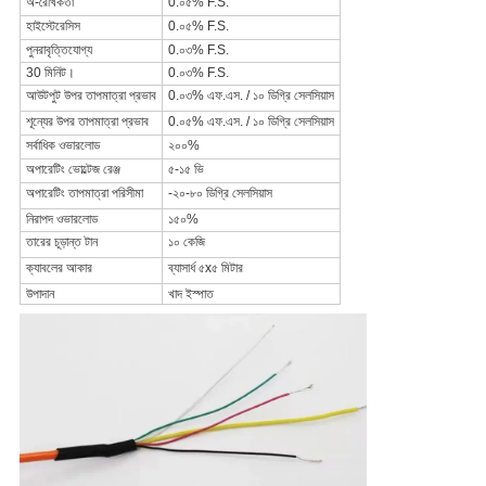
অ-রৈখিকতা
0.০৫% F.S.
হাইস্টেরেসিস
0.০৫% F.S.
পুনরাবৃত্তিযোগ্য
0.০৩% F.S.
30 মিনিট।
0.০৩% F.S.
আউটপুট উপর তাপমাত্রা প্রভাব
0.০৩% এফ.এস. / ১০ ডিগ্রি সেলসিয়াস
শূন্যের উপর তাপমাত্রা প্রভাব
0.০৫% এফ.এস. / ১০ ডিগ্রি সেলসিয়াস
সর্বাধিক ওভারলোড
২০০%
অপারেটিং ভোল্টেজ রেঞ্জ
৫-১৫ ভি
অপারেটিং তাপমাত্রা পরিসীমা
-২০-৮০ ডিগ্রি সেলসিয়াস
নিরাপদ ওভারলোড
১৫০%
তারের চূড়ান্ত টান
১০ কেজি
ক্যাবলের আকার
ব্যাসার্ধ ৫x৫ মিটার
উপাদান
খাদ ইস্পাত