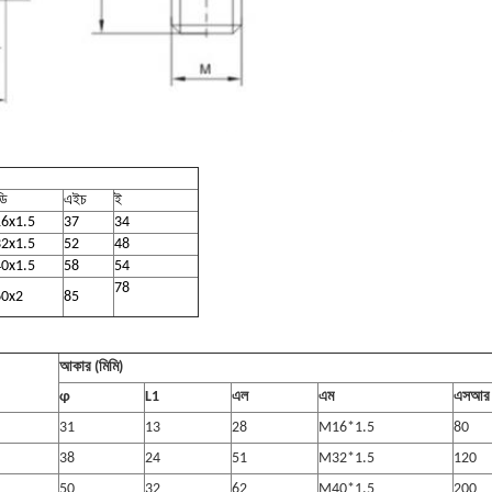
ডি
এইচ
ই
6x1.5
37
34
2x1.5
52
48
0x1.5
58
54
78
0x2
85
আকার (মিমি)
φ
L1
এল
এম
এসআর
31
13
28
M16*1.5
80
38
24
51
M32*1.5
120
50
32
62
M40*1.5
200