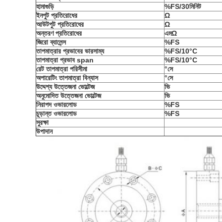
হামাগুড়ি
%FS/30মিনিট
ইনপুট প্রতিরোধের
Ω
আউটপুট প্রতিরোধের
Ω
অন্তরণ প্রতিরোধের
এম
Ω
জিরো ব্যালেন্স
%FS
তাপমাত্রার প্রভাবের ভারসাম্য
%FS/10°C
তাপমাত্রা প্রভাব span
%FS/10°C
রেট তাপমাত্রা পরিসীমা
°সে
অপারেটিং তাপমাত্রা বিন্যাস
°সে
উদ্দেশ্য উত্তেজনা ভোল্টেজ
ভি
অনুমোদিত উত্তেজনা ভোল্টেজ
ভি
নিরাপদ ওভারলোড
%FS
চূড়ান্ত ওভারলোড
%FS
সুরক্ষা
উপাদান