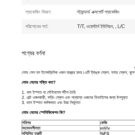
প্যাকেজিং বিবরণ:
স্ট্যান্ডার্ড এক্সপোর্ট প্যাকেজিং
পরিশোধের শর্ত:
T/T, ওয়েস্টার্ন ইউনিয়ন, , L/C
পণ্যের বর্ণনা
লোড সেল হল ইলেকট্রনিক ওজন যন্ত্রের হৃদয়।এটি ট্যাঙ্ক স্কেল, হপার স্কেল, ঝুলন্ত দ
লোড সেলের শক্তি কত?
1. খাদ ইস্পাত বা স্টেইনলেস স্টীল তৈরি
2. বেল্ট ওজনকারী, ফড়িং স্কেল এবং অন্যান্য ওজনের ডিভাইসের জন্য উপযুক্ত
3. ভাল ইস্পাত কর্মক্ষমতা এবং উচ্চ নির্ভুলতা
লোড সেলের স্পেসিফিকেশন কি?
পরিসর
কেজি
সংবেদনশীলতা
mV/v
সম্মিলিত ত্রুটি
%FS