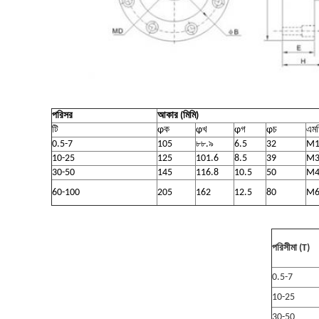
পরিসর
আকার (মিমি)
টি
φ
ক
φ
খ
φ
গ
φ
চ
এম
0.5-7
105
৮৮.৯
6.5
32
M1
10-25
125
101.6
8.5
39
M3
30-50
145
116.8
10.5
50
M4
60-100
205
162
12.5
80
M6
পরিসীমা (T)
0.5
-
7
10
-
25
30
-
50