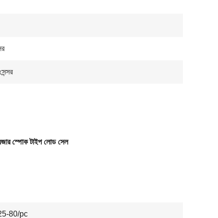
সর
েন্সর
য়েজার স্পোক টাইপ লোড সেল
5-80/pc