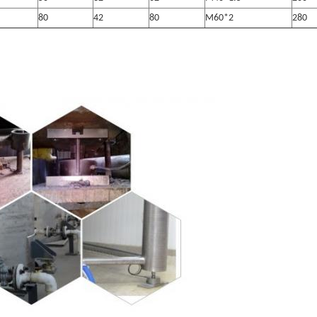
80
42
80
M60*2
280