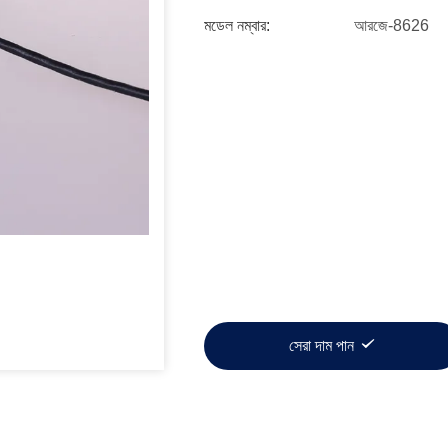
মডেল নম্বার:
আরজে-8626
সেরা দাম পান