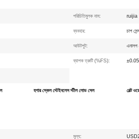
পরিচিতিমুলক নাম:
ruijia
ব্যবহার:
চাপ সেন্
আউটপুট:
এনালগ স
ব্যাপক ত্রুটি (%FS):
±0.05
েল
হপার স্কেল স্টেইনলেস স্টীল লোড সেল
বেল্ট ও
মূল্য:
USD2