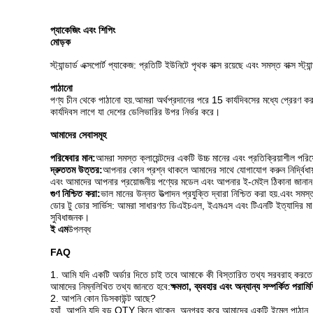
প্যাকেজিং এবং শিপিং
মোড়ক
স্ট্যান্ডার্ড এক্সপোর্ট প্যাকেজ: প্রতিটি ইউনিটে পৃথক বাক্স রয়েছে এবং সমস্ত বাক্স স্ট্য
পাঠানো
পণ্য চীন থেকে পাঠানো হয়.আমরা অর্থপ্রদানের পরে 15 কার্যদিবসের মধ্যে প্রের
কার্যদিবস লাগে যা দেশের ডেলিভারির উপর নির্ভর করে।
আমাদের সেবাসমূহ
পরিষেবার মান:
আমরা সমস্ত ক্লায়েন্টদের একটি উচ্চ মানের এবং প্রতিক্রিয়াশীল পরিষ
দ্রুততম উত্তর:
আপনার কোন প্রশ্ন থাকলে আমাদের সাথে যোগাযোগ করুন নির্দ্বিধায
এবং আমাদের আপনার প্রয়োজনীয় পণ্যের মডেল এবং আপনার ই-মেইল ঠিকানা জানা
গুণ নিশ্চিত করা:
ভাল মানের উন্নত উত্পাদন প্রযুক্তি দ্বারা নিশ্চিত করা হয়.এবং স
ডোর টু ডোর সার্ভিস: আমরা সাধারণত ডিএইচএল, ইএমএস এবং টিএনটি ইত্যাদির মাধ্
সুবিধাজনক।
ই এম
উপলব্ধ
FAQ
1. আমি যদি একটি অর্ডার দিতে চাই তবে আমাকে কী বিস্তারিত তথ্য সরবরাহ করত
আমাদের নিম্নলিখিত তথ্য জানতে হবে:
ক্ষমতা, ব্যবহার এবং অন্যান্য সম্পর্কিত পরামি
2. আপনি কোন ডিসকাউন্ট আছে?
হ্যাঁ, আপনি যদি বড় QTY কিনে থাকেন, অনুগ্রহ করে আমাদের একটি ইমেল পাঠান