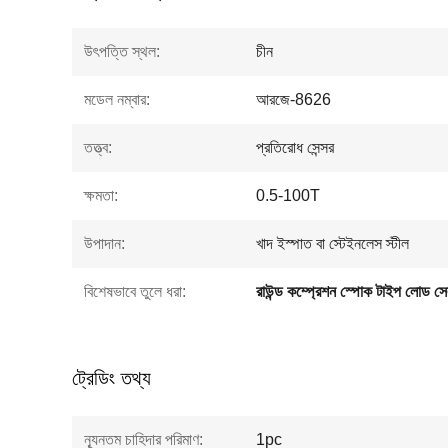
উৎপত্তি স্থল:
চীন
মডেল নম্বার:
আরজে-8626
তত্ত্ব:
প্রতিরোধ সেন্সর
ক্ষমতা:
0.5-100T
উপাদান:
খাদ ইস্পাত বা স্টেইনলেস স্টীল
বিশেষভাবে তুলে ধরা:
রাউন্ড কম্প্রেশন স্পোক টাইপ লোড স
ট্রেডিং তথ্য
ন্যূনতম চাহিদার পরিমাণ:
1pc