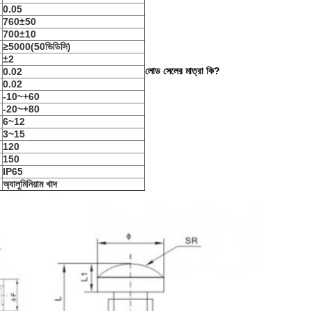
0.05
760
±50
700
±10
≥
5000
(5
0ভিডিসি
)
±2
লোড সেলের মাত্রা কি?
0.02
0.02
-10~+60
-20~+80
6~12
3~15
120
150
IP65
অ্যালুমিনিয়াম খাদ