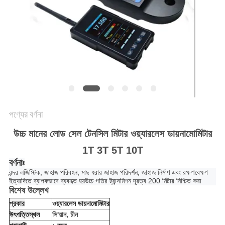
গোপনীয়তা
নীতি
পণ্যের বর্ণনা
উচ্চ মানের লোড সেল টেনসিল মিটার ওয়্যারলেস ডায়নামোমিটার
1T 3T 5T 10T
বর্ণনাঃ
বন্দর লজিস্টিক, জাহাজ পরিবহন, মাছ ধরার জাহাজ পরিদর্শন, জাহাজ নির্মাণ এবং রক্ষণাবেক্ষণ
ইত্যাদিতে ব্যাপকভাবে ব্যবহৃত হয়উচ্চ গতির ট্রান্সমিশন দূরত্ব 200 মিটার নিশ্চিত করা
বিশেষ উল্লেখ
প্রকার
ওয়্যারলেস ডায়নামোমিটার
উৎপত্তিস্থল
সি'য়ান, চীন