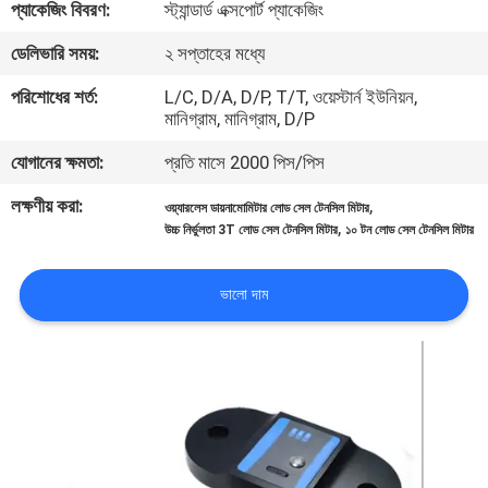
প্যাকেজিং বিবরণ:
স্ট্যান্ডার্ড এক্সপোর্ট প্যাকেজিং
মান
ডেলিভারি সময়:
২ সপ্তাহের মধ্যে
নিয়ন্ত্রণ
পরিশোধের শর্ত:
L/C, D/A, D/P, T/T, ওয়েস্টার্ন ইউনিয়ন,
মানিগ্রাম, মানিগ্রাম, D/P
যোগাযোগ
যোগানের ক্ষমতা:
প্রতি মাসে 2000 পিস/পিস
করুন
লক্ষণীয় করা:
,
ওয়্যারলেস ডায়নামোমিটার লোড সেল টেনসিল মিটার
,
উচ্চ নির্ভুলতা 3T লোড সেল টেনসিল মিটার
১০ টন লোড সেল টেনসিল মিটার
উদ্ধৃতির
ভালো দাম
জন্য
আবেদন
সাইট
ম্যাপ