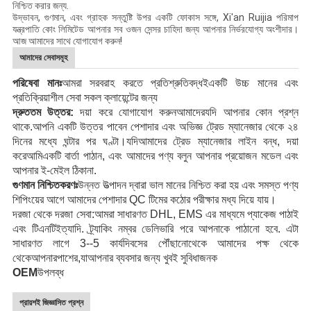
নিশ্চিত করার জন্য.
উদ্ভাবন, গুণমান, এবং গ্রাহক সন্তুষ্টি উপর একটি ফোকাস সঙ্গে, Xi'an Ruijia পরিমাপ
যন্ত্রপাতি কোং লিমিটেড আপনার সব ওজন সেন্সর চাহিদা জন্য আপনার নির্ভরযোগ্য অংশীদার।
আজ আমাদের সাথে যোগাযোগ করুন!
আমাদের সেবাসমূহ
পরিষেবা মানঃ
আমরা সরবরাহ করতে প্রতিশ্রুতিবদ্ধ
ই
একটি উচ্চ মানের এবং
প্রতিক্রিয়াশীল সেবা
সকল ক্লায়েন্টের জন্য
দ্রুততম উত্তর:
দয়া করে যোগাযোগ করুন
আমাদের
যদি আপনার কোন প্রশ্ন
থাকে
.
আপনি একটি উত্তর পাবেন
পেশাদার এবং অভিজ্ঞ ট্রেড ম্যানেজার থেকে
২৪
দিনের মধ্যে
ঘন্টার পর ঘণ্টা।
যদি
আমাদের ট্রেড ম্যানেজার লাইন বন্ধ, দয়া
করে
আমি
একটি বার্তা পাঠান, এবং আমাদের পণ্য বলুন
আপনার প্রয়োজন মডেল
এবং
আপনার ই-মেইল ঠিকানা
.
গুণমান নিশ্চিতকরণঃ
উন্নত উত্পাদন দ্বারা ভাল মানের নিশ্চিত করা হয়
এবং সমস্ত পণ্য
শিপিংয়ের আগে আমাদের পেশাদার QC টিমের কঠোর পরীক্ষার মধ্য দিয়ে যায়।
দরজা থেকে দরজা সেবা:
আমরা সাধারণত DHL, EMS এর মাধ্যমে প্যাকেজ পাঠাই
এবং টিএনটি
ইত্যাদি
. ট্র্যাকিং নম্বর ডেলিভারি পরে আপনাকে পাঠানো হবে. এটা
সাধারণত লাগে 3--5 কার্যদিবসের
পৌঁছানো
থেকে আমাদের পক্ষ থেকে
থেকে
আপনার
পাশের,
যা
আপনার ব্যবসার জন্য খুবই সুবিধাজনক
OEM
উপলব্ধ
প্রায়শই জিজ্ঞাসিত প্রশ্ন