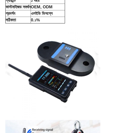
গ্যারান্টি
১ বছর
কাস্টমাইজড সমর্থন
OEM, ODM
প্রদর্শন
এলইডি ডিসপ্লে
সঠিকতা
0.১%