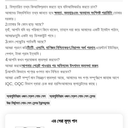
1. বিস্তারিত তথ্য কি
আমি
প্রদান করতে হবে যদি
আমি
অর্ডার করতে চান?
আমাদের নিম্নলিখিত তথ্য জানতে হবে:
ক্ষমতা, ব্যবহার
এবং অন্যান্য সংশ্লিষ্ট পরামিতি
তোমার
দরকার।
2তোমার কি কোন ছাড় আছে?
হ্যাঁ, আপনি যদি বড় পরিমাণে কিনে থাকেন, তাহলে দয়া করে আমাদের একটি ইমেইল পাঠান,
আমরা
v
তুমি একটা বড় ডিসকাউন্ট পাবে।
3
কোন পেমেন্টের শর্তাবলী আছে?
আমরা গ্রহণ করি
টি/টি, এল/সি
, বাণিজ্য নিশ্চিতকরণ,
নিরাপদ অর্থ প্রদান
,
ওয়েস্টার্ন ইউনিয়ন,
পেপাল, টাকা
গ্রাম ইত্যাদি।
4.
আপনি কখন প্রযোজনা ব্যবস্থা করবেন?
আমরা করবো
আপনার পেমেন্ট পাওয়ার পর অবিলম্বে উৎপাদন ব্যবস্থা করুন
.
5
আপনি কিভাবে পণ্যের গুণগত মান নিশ্চিত করবেন?
আমরা একটি সম্পূর্ণ মান নিয়ন্ত্রণ ব্যবস্থা আছে, আমাদের সব পণ্য সম্পূর্ণরূপে জাহাজ আগে
IQC, OQC বিভাগ দ্বারা চেক করা হয়
পিং
আমাদের ক্লায়েন্টদের কাছে।
অ্যালুমিনিয়াম ওজন স্কেল লোড সেল
অ্যালুমিনিয়াম ওজন স্কেল লোড সেল সেন্সর
উচ্চ নির্ভুলতা লোড সেল সেন্সর ট্রান্সডুসার
এর সেরা মূল্য পান