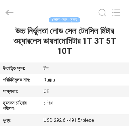
Xian
Ruijia
Measurement
Instruments
Co.,
লোড সেল সেন্সর
Ltd..
All
Rights
উচ্চ নির্ভুলতা লোড সেল টেনসিল মিটার
বাড়ি
Reserved.
ওয়্যারলেস ডায়নামোমিটার 1T 3T 5T
পণ্য
10T
ভিডিও
উৎপত্তি স্থল:
চীন
পরিচিতিমুলক নাম:
Ruijia
আমাদের
সাক্ষ্যদান:
CE
সম্পর্কে
ন্যূনতম চাহিদার
১ পিসি
পরিমাণ:
কারখানা
মূল্য:
USD 292.6~491.5/piece
ভ্রমণ