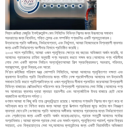
সিয়ান রুজিয়া মেজুরিং ইনস্ট্রুমেন্টস কোং লিমিটেড বিভিন্ন শিল্পের জন্য উচ্চমানের সমাধান
সরবরাহের জন্য নিবেদিত, শক্তি সেন্সর এবং সম্পর্কিত পণ্যগুলির একটি প্রস্তুতকারক।
উদ্ভাবনের প্রতি অঙ্গীকার, নির্ভরযোগ্যতা, এবং নির্ভুলতা, আমরা নিজেদেরকে বিশ্বব্যাপী ব্যবসার
জন্য একটি নির্ভরযোগ্য অংশীদার হিসাবে প্রতিষ্ঠিত করেছি।
২০০৫ সালে প্রতিষ্ঠিত, আমরা ওজন প্রযুক্তির ক্ষেত্রে বহু বছরের অভিজ্ঞতা অর্জন করেছি, যা
আমাদের গ্রাহকদের চাহিদা অনুযায়ী পণ্য সরবরাহ করতে সক্ষম করে।আমাদের পণ্য পরিসীমা
লোড সেল একটি ব্যাপক নির্বাচন অন্তর্ভুক্তআমরা শিল্প স্বয়ংক্রিয়করণ, সরবরাহ, পরিবহন,
স্বাস্থ্যসেবা, খুচরা বিক্রয়,এবং আরো.
সি'য়ান রুইজিয়া পরিমাপ যন্ত্র কোম্পানি লিমিটেডে, আমরা আমাদের প্রযুক্তিগত দক্ষতা এবং
ক্রমাগত উন্নতির প্রতি নিবেদিততার জন্য গর্বিত।দক্ষ প্রকৌশলীদের আমাদের দল উদ্ভাবনী
সমাধান তৈরি করতে প্রতিশ্রুতিবদ্ধ যা ওজন প্রযুক্তির সীমানা প্রসারিত করেআমরা বিশ্বব্যাপী
বিভিন্ন বাজারের সেক্টরগুলিতে পরিবেশন করে বিশ্বব্যাপী গ্রাহকদের সেবা দিচ্ছি।আমাদের পণ্য
সব আকারের ব্যবসার দ্বারা ব্যবহৃত হয়দেশীয় এবং আন্তর্জাতিক উভয় বাজারে ছোট থেকে
বহুজাতিক কর্পোরেশন পর্যন্ত।
গুণমান আমরা যা কিছু করি তার কেন্দ্রবিন্দুতে রয়েছে। আমাদের পণ্যগুলি শিল্পের মান পূরণ করে বা
অতিক্রম করে তা নিশ্চিত করার জন্য আমরা পুরো উত্পাদন প্রক্রিয়া জুড়ে কঠোর মান নিয়ন্ত্রণ
ব্যবস্থা মেনে চলি।গুণমানের প্রতি আমাদের অঙ্গীকার আমাদের গ্রাহকদের মধ্যে নির্ভরযোগ্যতা
এবং শ্রেষ্ঠত্বের জন্য একটি খ্যাতি অর্জন করেছেএছাড়াও, গ্রাহক সন্তুষ্টি আমাদের সর্বোচ্চ
অগ্রাধিকার। আমরা ব্যাপক গ্রাহক সেবা এবং সমর্থন প্রদান, প্রযুক্তিগত পরামর্শ, প্রাক বিক্রয়
সহায়তা, এবং বিক্রয়োত্তর সেবা সহ,আমাদের ক্লায়েন্টদের জন্য একটি বিরামবিহীন অভিজ্ঞতা