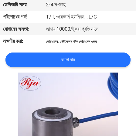
ডেলিভারি সময়:
2-4 সপ্তাহ
মান
পরিশোধের শর্ত:
T/T, ওয়েস্টার্ন ইউনিয়ন, , L/C
নিয়ন্ত্রণ
যোগানের ক্ষমতা:
জামায় 10000/টুকরা প্রতি মাসে
লক্ষণীয় করা:
,
লোড কোষ
স্টেইনলেস স্টীল লোড সেল ওজন
যোগাযোগ
করুন
ভালো দাম
উদ্ধৃতির
জন্য
আবেদন
সাইট
ম্যাপ