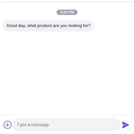
5000kg 10ton ক্লান্তি প্রতিরোধী টাইপ লোড সেল খাদ ইস্পাত / স্টেইনলেস স্টীল
স্পোক
3:02 PM
বেল্ট Weigher / হুপার স্কেল জন্য বৃত্তাকার কম্প্রেশন স্পোক টাইপ লোড সেল
Good day, what product are you looking for?
সব
স্ট্রেন গেজ লোড সেল
একক পয়েন্ট লোড সেল
শিয়ার বিম লোড সেল
সমান্তরাল বিম লোড সেল
স্পোক টাইপ লোড সেল
এস টাইপ লোড সেল
Weighbridge লোড সেল
মাইক্রো লোড কোষ
উদ্ধৃতির জন্য আবেদন