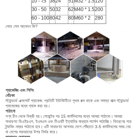
10
-
২5
38
24
51
M32 * 1.5
120
30
-
50
50
32
62
M40 * 1.5
200
60
-
100
80
42
80
M60 * 2
280
লোড সেল আবেদন কি?
প্যাকেজিং এবং শিপিং
বোঁচকা
স্ট্যান্ডার্ড এক্সপোর্ট প্যাকেজ: প্রতিটি ইউনিটটিতে পৃথক বক্স থাকে এবং সমস্ত বাক্স স্ট্যান্ডার্ড
প্যাকেজের মধ্যে প্যাক করা হয়।
পাঠানো
পণ্য চীন থেকে বিক্রী হয়।
পেমেন্টের পর 15 কার্যদিবসের মধ্যে আমরা পাঠাবো।
আমরা
সাধারণত ডিএইচএল, ইএমএস এবং টিএনটি ইত্যাদির মাধ্যমে পার্সেল পাঠাচ্ছি। বিতরণের পরে
ট্র্যাকিং নম্বর পাঠানো হবে।
এটি সাধারণত আপনার দেশে পৌঁছাতে 3-5 কার্যদিবসের সময় নেয়
যা দেশের সরবরাহের উপর নির্ভর করে।
আমাদের সেবাসমূহ