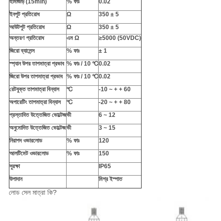
হামাগুড়ি (15min)
% ফাঃ
0.02
ইনপুট প্রতিরোধ
Ω
350 ± 5
আউটপুট প্রতিরোধ
Ω
350 ± 5
অন্তরণ প্রতিরোধ
এম Ω
≥5000 (50VDC)
জিরো ব্যালেন্স
% ফাঃ
± 1
স্প্যান উপর তাপমাত্রা প্রভাব
% ফাঃ / 10 ℃
0.02
জিরো উপর তাপমাত্রা প্রভাব
% ফাঃ / 10 ℃
0.02
রেটযুক্ত তাপমাত্রা বিন্যাস
℃
-10 ~ + + 60
অপারেটিং তাপমাত্রা বিন্যাস
℃
-20 ~ + + 80
প্রস্তাবিত উত্তেজিত ভোল্টেজ
ভী
6 ~ 12
অনুমোদিত উত্তেজিত ভোল্টেজ
ভী
3 ~ 15
নিরাপদ ওভারলোড
% ফাঃ
120
আলটিমেট ওভারলোড
% ফাঃ
150
সুরক্ষা
IP65
উপাদান
মিশ্র ইস্পাত
লোড সেল মাত্রা কি?