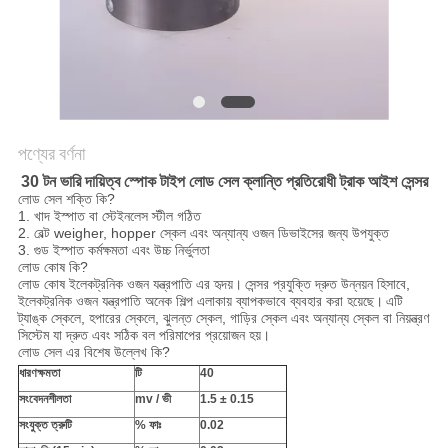
গোপনীয়তা
নীতি
পণ্যের বর্ণনা
30 টন ভারি দায়িত্ব স্পোক টাইপ লোড সেল ক্লান্তি প্রতিরোধী ট্রাক আইশ সেন্সর
লোড সেল শক্তি কি?
1. খাদ ইস্পাত বা স্টেইনলেস স্টীল গঠিত
2. বেল্ট weigher, hopper স্কেল এবং অন্যান্য ওজন ডিভাইসের জন্য উপযুক্ত
3. গুড ইস্পাত কর্মক্ষমতা এবং উচ্চ নির্ভুলতা
লোড কোষ কি?
লোড কোষ ইলেকট্রনিক ওজন যন্ত্রপাতি এর হৃদয়।
সেন্সর প্রযুক্তি দ্রুত উন্নয়ন হিসাবে,
ইলেকট্রনিক ওজন যন্ত্রপাতি অনেক শিল্প এলাকায় ব্যাপকভাবে ব্যবহার করা হয়েছে।
এটি
ট্যাঙ্ক স্কেলে, হপারের স্কেলে, ঝুলন্ত স্কেল, গাড়ির স্কেল এবং অন্যান্য স্কেল বা নিয়ন্ত্রণ
সিস্টেম যা দ্রুত এবং সঠিক বল পরিমাপের প্রয়োজন হয়।
লোড সেল এর বিশেষ উল্লেখ কি?
ধারণক্ষমতা
টি
40
সংবেদনশীলতা
mv / ভী
1.5 ± 0.15
সংযুক্ত ত্রুটি
% ফাঃ
0.02