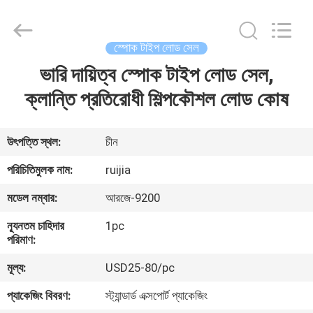
Xian
Ruijia
Measurement
Instruments
Co.,
স্পোক টাইপ লোড সেল
Ltd..
All
Rights
ভারি দায়িত্ব স্পোক টাইপ লোড সেল,
বাড়ি
Reserved.
ক্লান্তি প্রতিরোধী শিল্পকৌশল লোড কোষ
পণ্য
উৎপত্তি স্থল:
চীন
ভিডিও
পরিচিতিমুলক নাম:
ruijia
মডেল নম্বার:
আরজে-9200
আমাদের
ন্যূনতম চাহিদার
1pc
সম্পর্কে
পরিমাণ:
মূল্য:
USD25-80/pc
কারখানা
প্যাকেজিং বিবরণ:
স্ট্যান্ডার্ড এক্সপোর্ট প্যাকেজিং
ভ্রমণ