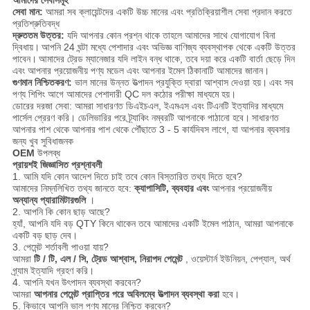
সেবা মান:
আমরা সব ক্লায়েন্টদের একটি উচ্চ মানের এবং প্রতিক্রিয়াশীল সেবা প্রদান করতে
প্রতিশ্রুতিবদ্ধ
দ্রুততম উত্তর:
যদি আপনার কোন প্রশ্ন থাকে তাহলে আমাদের সাথে যোগাযোগ বিনা
দ্বিধায়।
আপনি 24 ঘন্টা মধ্যে পেশাদার এবং অভিজ্ঞ বাণিজ্য ব্যবস্থাপক থেকে একটি উত্তর
পাবেন।
আমাদের ট্রেড ম্যানেজার যদি লাইন বন্ধ থাকে, তবে দয়া করে একটি বার্তা ছেড়ে দিন
এবং আপনার প্রয়োজনীয় পণ্য মডেল এবং আপনার ইমেল ঠিকানাটি আমাদের জানান।
গুণমান নিশ্চিতকরণ:
ভাল মানের উন্নত উত্পাদন প্রযুক্তি দ্বারা আশ্বাস দেওয়া হয়।
এবং সব
পণ্য শিপিং আগে আমাদের পেশাদারী QC দল কঠোর পরীক্ষা মাধ্যমে হয়।
ডোরের দরজা সেবা: আমরা সাধারণত ডিএইচএল, ইএমএস এবং টিএনটি ইত্যাদির মাধ্যমে
পার্সেল প্রেরণ করি। ডেলিভারির পরে ট্র্যাকিং নম্বরটি আপনাকে পাঠানো হবে।
সাধারণত
আপনার পাশ থেকে আপনার পাশ থেকে পৌঁছাতে 3 - 5 কার্যদিবস লাগে, যা আপনার ব্যবসার
জন্য খুব সুবিধাজনক
OEM
উপলব্ধ
প্রায়শই জিজ্ঞাসিত প্রশ্নাবলী
1. আমি যদি কোন আদেশ দিতে চাই তবে কোন বিস্তারিত তথ্য দিতে হবে?
আমাদের নিম্নলিখিত তথ্য জানতে হবে:
ক্যাপাসিটি, ব্যবহার এবং
আপনার প্রয়োজনীয়
অন্যান্য প্যারামিটারগুলি
।
2. আপনি কি কোন ছাড় আছে?
হ্যাঁ, আপনি যদি বড় QTY কিনে থাকেন তবে আমাদের একটি ইমেল পাঠান, আমরা আপনাকে
একটি বড় ছাড় দেব।
3. পেমেন্ট শর্তাবলী পাওয়া যায়?
আমরা
টি / টি, এল / সি, ট্রেড আশ্বাস, নিরাপদ পেমেন্ট
, ওয়েস্টার্ন ইউনিয়ন, পেপ্যাল, অর্থ
গ্র্যাম ইত্যাদি গ্রহণ করি।
4. আপনি যখন উৎপাদন ব্যবস্থা করবেন?
আমরা
আপনার পেমেন্ট প্রাপ্তির পরে অবিলম্বে উত্পাদন ব্যবস্থা করা
হবে।
5. কিভাবে আপনি ভাল পণ্য মানের নিশ্চিত করবেন?