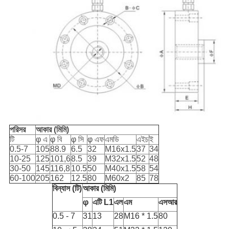
পরিসর
আকার (মিমি)
টি
φ
এ
φ
বি
φ
সি
φ
এফ
এমডি
এইচ
ই
0.5-7
105
88.9
6.5
32
M16x1.5
37
34
10-25
125
101,6
8.5
39
M32x1.5
52
48
30-50
145
116,8
10.5
50
M40x1.5
58
54
60-100
205
162
12.5
80
M60x2
85
78
বিন্যাস (টি)
আকার (মিমি)
φ
এটি L1
এল
এম
এসআর
0.5
-
7
31
13
28
M16 * 1.5
80