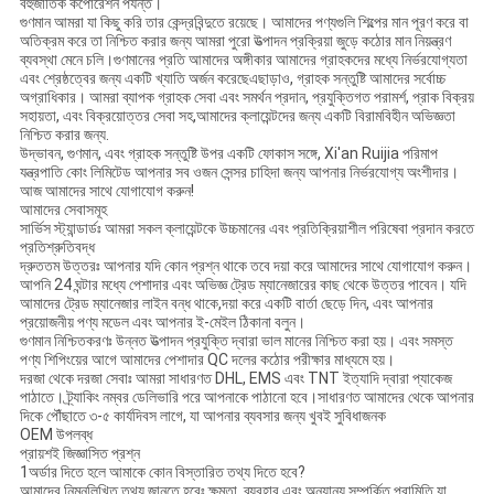
বহুজাতিক কর্পোরেশন পর্যন্ত।
গুণমান আমরা যা কিছু করি তার কেন্দ্রবিন্দুতে রয়েছে। আমাদের পণ্যগুলি শিল্পের মান পূরণ করে বা
অতিক্রম করে তা নিশ্চিত করার জন্য আমরা পুরো উত্পাদন প্রক্রিয়া জুড়ে কঠোর মান নিয়ন্ত্রণ
ব্যবস্থা মেনে চলি।গুণমানের প্রতি আমাদের অঙ্গীকার আমাদের গ্রাহকদের মধ্যে নির্ভরযোগ্যতা
এবং শ্রেষ্ঠত্বের জন্য একটি খ্যাতি অর্জন করেছেএছাড়াও, গ্রাহক সন্তুষ্টি আমাদের সর্বোচ্চ
অগ্রাধিকার। আমরা ব্যাপক গ্রাহক সেবা এবং সমর্থন প্রদান, প্রযুক্তিগত পরামর্শ, প্রাক বিক্রয়
সহায়তা, এবং বিক্রয়োত্তর সেবা সহ,আমাদের ক্লায়েন্টদের জন্য একটি বিরামবিহীন অভিজ্ঞতা
নিশ্চিত করার জন্য.
উদ্ভাবন, গুণমান, এবং গ্রাহক সন্তুষ্টি উপর একটি ফোকাস সঙ্গে, Xi'an Ruijia পরিমাপ
যন্ত্রপাতি কোং লিমিটেড আপনার সব ওজন সেন্সর চাহিদা জন্য আপনার নির্ভরযোগ্য অংশীদার।
আজ আমাদের সাথে যোগাযোগ করুন!
আমাদের সেবাসমূহ
সার্ভিস স্ট্যান্ডার্ডঃ আমরা সকল ক্লায়েন্টকে উচ্চমানের এবং প্রতিক্রিয়াশীল পরিষেবা প্রদান করতে
প্রতিশ্রুতিবদ্ধ
দ্রুততম উত্তরঃ আপনার যদি কোন প্রশ্ন থাকে তবে দয়া করে আমাদের সাথে যোগাযোগ করুন।
আপনি 24 ঘন্টার মধ্যে পেশাদার এবং অভিজ্ঞ ট্রেড ম্যানেজারের কাছ থেকে উত্তর পাবেন। যদি
আমাদের ট্রেড ম্যানেজার লাইন বন্ধ থাকে,দয়া করে একটি বার্তা ছেড়ে দিন, এবং আপনার
প্রয়োজনীয় পণ্য মডেল এবং আপনার ই-মেইল ঠিকানা বলুন।
গুণমান নিশ্চিতকরণঃ উন্নত উত্পাদন প্রযুক্তি দ্বারা ভাল মানের নিশ্চিত করা হয়। এবং সমস্ত
পণ্য শিপিংয়ের আগে আমাদের পেশাদার QC দলের কঠোর পরীক্ষার মাধ্যমে হয়।
দরজা থেকে দরজা সেবাঃ আমরা সাধারণত DHL, EMS এবং TNT ইত্যাদি দ্বারা প্যাকেজ
পাঠাতে। ট্র্যাকিং নম্বর ডেলিভারি পরে আপনাকে পাঠানো হবে।সাধারণত আমাদের থেকে আপনার
দিকে পৌঁছাতে ৩-৫ কার্যদিবস লাগে, যা আপনার ব্যবসার জন্য খুবই সুবিধাজনক
OEM উপলব্ধ
প্রায়শই জিজ্ঞাসিত প্রশ্ন
1অর্ডার দিতে হলে আমাকে কোন বিস্তারিত তথ্য দিতে হবে?
আমাদের নিম্নলিখিত তথ্য জানতে হবেঃ ক্ষমতা, ব্যবহার এবং অন্যান্য সম্পর্কিত পরামিতি যা