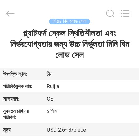
Xian
Ruijia
Measurement
Instruments
Co.,
শিয়ার বিম লোড সেল
Ltd..
All
Rights
প্ল্যাটফর্ম স্কেল স্থিতিশীলতা এবং
বাড়ি
Reserved.
নির্ভরযোগ্যতার জন্য উচ্চ নির্ভুলতা মিনি বিম
পণ্য
লোড সেল
ভিডিও
উৎপত্তি স্থল:
চীন
পরিচিতিমুলক নাম:
Ruijia
আমাদের
সাক্ষ্যদান:
CE
সম্পর্কে
ন্যূনতম চাহিদার
১ পিসি
পরিমাণ:
কারখানা
মূল্য:
USD 2.6~3/piece
ভ্রমণ