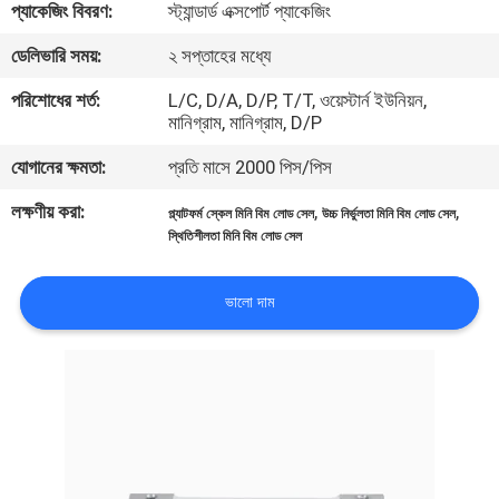
প্যাকেজিং বিবরণ:
স্ট্যান্ডার্ড এক্সপোর্ট প্যাকেজিং
মান
ডেলিভারি সময়:
২ সপ্তাহের মধ্যে
নিয়ন্ত্রণ
পরিশোধের শর্ত:
L/C, D/A, D/P, T/T, ওয়েস্টার্ন ইউনিয়ন,
মানিগ্রাম, মানিগ্রাম, D/P
যোগাযোগ
যোগানের ক্ষমতা:
প্রতি মাসে 2000 পিস/পিস
করুন
লক্ষণীয় করা:
,
,
প্ল্যাটফর্ম স্কেল মিনি বিম লোড সেল
উচ্চ নির্ভুলতা মিনি বিম লোড সেল
স্থিতিশীলতা মিনি বিম লোড সেল
উদ্ধৃতির
ভালো দাম
জন্য
আবেদন
সাইট
ম্যাপ