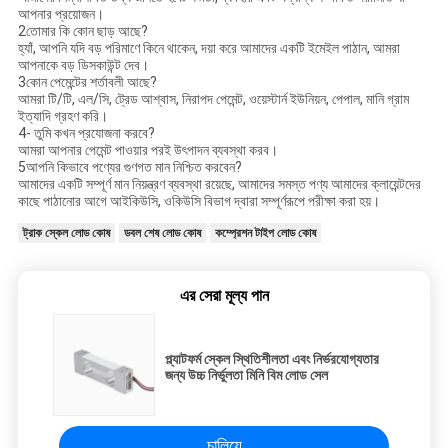
আপনার প্রয়োজন।
2তোমার কি কোন ছাড় আছে?
হ্যাঁ, আপনি যদি বড় পরিমাণে কিনে থাকেন, দয়া করে আমাদের একটি ইমেইল পাঠান, আমরা
আপনাকে বড় ডিসকাউন্ট দেব।
3কোন পেমেন্টের শর্তাবলী আছে?
আমরা টি/টি, এল/সি, ট্রেড আশ্বাস, নিরাপদ পেমেন্ট, ওয়েস্টার্ন ইউনিয়ন, পেপাল, মানি গ্রাম
ইত্যাদি গ্রহণ করি।
4- তুমি কখন প্রযোজনা করবে?
আমরা আপনার পেমেন্ট পাওয়ার পরই উৎপাদন ব্যবস্থা করব।
5আপনি কিভাবে পণ্যের গুণগত মান নিশ্চিত করবেন?
আমাদের একটি সম্পূর্ণ মান নিয়ন্ত্রণ ব্যবস্থা রয়েছে, আমাদের সমস্ত পণ্য আমাদের ক্লায়েন্টদের
কাছে পাঠানোর আগে আইকিউসি, ওকিউসি বিভাগ দ্বারা সম্পূর্ণরূপে পরীক্ষা করা হয়।
ট্রাক স্কেল লোড কোষ
ডবল শেষ লোড কোষ
কম্প্রেশন টাইপ লোড কোষ
এর সেরা মূল্য পান
প্ল্যাটফর্ম স্কেল স্থিতিশীলতা এবং নির্ভরযোগ্যতার
জন্য উচ্চ নির্ভুলতা মিনি বিম লোড সেল
চালিয়ে