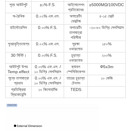
শূন্য আউটপুট
±১% F.S.
আইসোলেশন
≥5000MΩ/100VDC
প্রতিরোধের
অ-রৈখিক
0.০২% এফ.এস.
অপারেটিং
৫-১৫ ভোল্ট
ভোল্টেজ
হাইস্টেরেসিস
0.০৩% F.S.
অপারেটিং
-২০-৮০ ডিগ্রি সেলসিয়াস
তাপমাত্রা
পরিসীমা
পুনরাবৃত্তিযোগ্য
0.০২% এফ.এস.
সুরক্ষা
১৫০%
ওভারলোড
30 মিনিট।
0.০৩% F.S.
চূড়ান্ত
২০০%
ওভারলোড
আউটপুট উপর
0.০৩% এফ.এস. /
ক্যাবল
Φ5x3m
Temp.effect
১০ ডিগ্রি সেলসিয়াস
স্পেসিফিকেশন
শূন্যে তাপমাত্রা
0.০৩% এফ.এস. /
তারের চূড়ান্ত
১০ কেজি
প্রভাব
১০ ডিগ্রি সেলসিয়াস
টেনশন
প্রতিক্রিয়া
১০ কিলোহার্টজ
TEDS
ফ্রিকোয়েন্সি