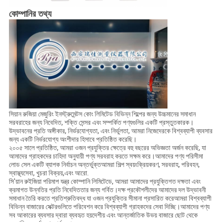
কোম্পানির তথ্য
সিয়ান রুজিয়া মেজুরিং ইনস্ট্রুমেন্টস কোং লিমিটেড বিভিন্ন শিল্পের জন্য উচ্চমানের সমাধান
সরবরাহের জন্য নিবেদিত, শক্তি সেন্সর এবং সম্পর্কিত পণ্যগুলির একটি প্রস্তুতকারক।
উদ্ভাবনের প্রতি অঙ্গীকার, নির্ভরযোগ্যতা, এবং নির্ভুলতা, আমরা নিজেদেরকে বিশ্বব্যাপী ব্যবসার
জন্য একটি নির্ভরযোগ্য অংশীদার হিসাবে প্রতিষ্ঠিত করেছি।
২০০৫ সালে প্রতিষ্ঠিত, আমরা ওজন প্রযুক্তির ক্ষেত্রে বহু বছরের অভিজ্ঞতা অর্জন করেছি, যা
আমাদের গ্রাহকদের চাহিদা অনুযায়ী পণ্য সরবরাহ করতে সক্ষম করে।আমাদের পণ্য পরিসীমা
লোড সেল একটি ব্যাপক নির্বাচন অন্তর্ভুক্তআমরা শিল্প স্বয়ংক্রিয়করণ, সরবরাহ, পরিবহন,
স্বাস্থ্যসেবা, খুচরা বিক্রয়,এবং আরো.
সি'য়ান রুইজিয়া পরিমাপ যন্ত্র কোম্পানি লিমিটেডে, আমরা আমাদের প্রযুক্তিগত দক্ষতা এবং
ক্রমাগত উন্নতির প্রতি নিবেদিততার জন্য গর্বিত।দক্ষ প্রকৌশলীদের আমাদের দল উদ্ভাবনী
সমাধান তৈরি করতে প্রতিশ্রুতিবদ্ধ যা ওজন প্রযুক্তির সীমানা প্রসারিত করেআমরা বিশ্বব্যাপী
বিভিন্ন বাজারের সেক্টরগুলিতে পরিবেশন করে বিশ্বব্যাপী গ্রাহকদের সেবা দিচ্ছি।আমাদের পণ্য
সব আকারের ব্যবসার দ্বারা ব্যবহৃত হয়দেশীয় এবং আন্তর্জাতিক উভয় বাজারে ছোট থেকে