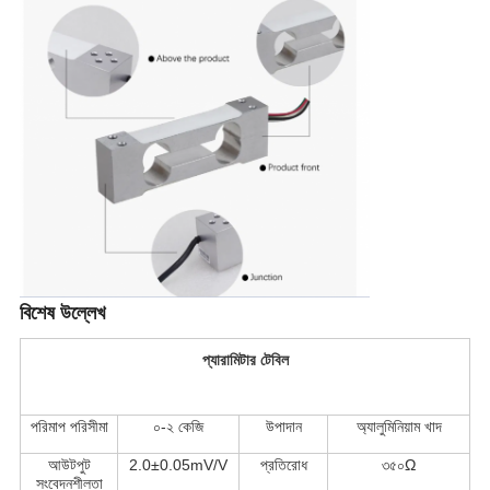
বিশেষ উল্লেখ
প্যারামিটার টেবিল
পরিমাপ পরিসীমা
০-২ কেজি
উপাদান
অ্যালুমিনিয়াম খাদ
আউটপুট
2.0±0.05mV/V
প্রতিরোধ
৩৫০Ω
সংবেদনশীলতা