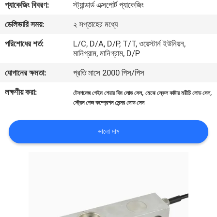
প্যাকেজিং বিবরণ:
স্ট্যান্ডার্ড এক্সপোর্ট প্যাকেজিং
মান
ডেলিভারি সময়:
২ সপ্তাহের মধ্যে
নিয়ন্ত্রণ
পরিশোধের শর্ত:
L/C, D/A, D/P, T/T, ওয়েস্টার্ন ইউনিয়ন,
মানিগ্রাম, মানিগ্রাম, D/P
যোগাযোগ
যোগানের ক্ষমতা:
প্রতি মাসে 2000 পিস/পিস
করুন
লক্ষণীয় করা:
,
,
টেনশনেজ গেইম শেয়ার বিম লোড সেল
মেঝে স্কেল কাটার মরীচি লোড সেল
স্ট্রেন গেজ কম্প্রেশন সেন্সর লোড সেল
উদ্ধৃতির
ভালো দাম
জন্য
আবেদন
সাইট
ম্যাপ