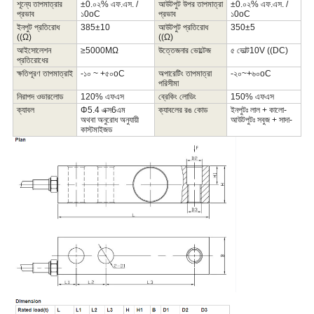
শূন্যে তাপমাত্রার
±
0.০২% এফ.এস. /
আউটপুট উপর তাপমাত্রা
±
0.০২% এফ.এস. /
প্রভাব
১
0
oC
প্রভাব
১
0
oC
ইনপুট প্রতিরোধ
385
±
10
আউটপুট প্রতিরোধ
350
±
5
((Ω)
((Ω)
আইসোলেশন
≥5000MΩ
উত্তেজনার ভোল্টেজ
৫ ভোল্ট
10V ((DC)
প্রতিরোধের
ক্ষতিপূরণ
তাপমাত্রা
ই
-১০ ~ +৫০
oC
অপারেটিং তাপমাত্রা
-২০~+৬০
oC
পরিসীমা
নিরাপদ ওভারলোড
120
% এফএস
ব্রেকিং লোডিং
150
% এফএস
ক্যাবল
Φ
5.4
এক্স
6
এম
ক্যাবলের রঙ কোড
ইনপুটঃ লাল + কালো-
অথবা অনুরোধ অনুযায়ী
আউটপুটঃ সবুজ + সাদা-
কাস্টমাইজড