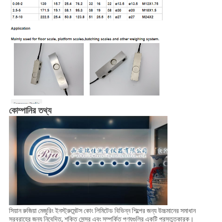
কোম্পানির তথ্য
সিয়ান রুজিয়া মেজুরিং ইনস্ট্রুমেন্টস কোং লিমিটেড বিভিন্ন শিল্পের জন্য উচ্চমানের সমাধান
সরবরাহের জন্য নিবেদিত, শক্তি সেন্সর এবং সম্পর্কিত পণ্যগুলির একটি প্রস্তুতকারক।