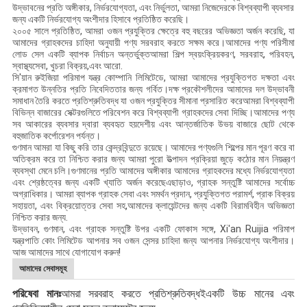
উদ্ভাবনের প্রতি অঙ্গীকার, নির্ভরযোগ্যতা, এবং নির্ভুলতা, আমরা নিজেদেরকে বিশ্বব্যাপী ব্যবসার
জন্য একটি নির্ভরযোগ্য অংশীদার হিসাবে প্রতিষ্ঠিত করেছি।
২০০৫ সালে প্রতিষ্ঠিত, আমরা ওজন প্রযুক্তির ক্ষেত্রে বহু বছরের অভিজ্ঞতা অর্জন করেছি, যা
আমাদের গ্রাহকদের চাহিদা অনুযায়ী পণ্য সরবরাহ করতে সক্ষম করে।আমাদের পণ্য পরিসীমা
লোড সেল একটি ব্যাপক নির্বাচন অন্তর্ভুক্তআমরা শিল্প স্বয়ংক্রিয়করণ, সরবরাহ, পরিবহন,
স্বাস্থ্যসেবা, খুচরা বিক্রয়,এবং আরো.
সি'য়ান রুইজিয়া পরিমাপ যন্ত্র কোম্পানি লিমিটেডে, আমরা আমাদের প্রযুক্তিগত দক্ষতা এবং
ক্রমাগত উন্নতির প্রতি নিবেদিততার জন্য গর্বিত।দক্ষ প্রকৌশলীদের আমাদের দল উদ্ভাবনী
সমাধান তৈরি করতে প্রতিশ্রুতিবদ্ধ যা ওজন প্রযুক্তির সীমানা প্রসারিত করেআমরা বিশ্বব্যাপী
বিভিন্ন বাজারের সেক্টরগুলিতে পরিবেশন করে বিশ্বব্যাপী গ্রাহকদের সেবা দিচ্ছি।আমাদের পণ্য
সব আকারের ব্যবসার দ্বারা ব্যবহৃত হয়দেশীয় এবং আন্তর্জাতিক উভয় বাজারে ছোট থেকে
বহুজাতিক কর্পোরেশন পর্যন্ত।
গুণমান আমরা যা কিছু করি তার কেন্দ্রবিন্দুতে রয়েছে। আমাদের পণ্যগুলি শিল্পের মান পূরণ করে বা
অতিক্রম করে তা নিশ্চিত করার জন্য আমরা পুরো উত্পাদন প্রক্রিয়া জুড়ে কঠোর মান নিয়ন্ত্রণ
ব্যবস্থা মেনে চলি।গুণমানের প্রতি আমাদের অঙ্গীকার আমাদের গ্রাহকদের মধ্যে নির্ভরযোগ্যতা
এবং শ্রেষ্ঠত্বের জন্য একটি খ্যাতি অর্জন করেছেএছাড়াও, গ্রাহক সন্তুষ্টি আমাদের সর্বোচ্চ
অগ্রাধিকার। আমরা ব্যাপক গ্রাহক সেবা এবং সমর্থন প্রদান, প্রযুক্তিগত পরামর্শ, প্রাক বিক্রয়
সহায়তা, এবং বিক্রয়োত্তর সেবা সহ,আমাদের ক্লায়েন্টদের জন্য একটি বিরামবিহীন অভিজ্ঞতা
নিশ্চিত করার জন্য.
উদ্ভাবন, গুণমান, এবং গ্রাহক সন্তুষ্টি উপর একটি ফোকাস সঙ্গে, Xi'an Ruijia পরিমাপ
যন্ত্রপাতি কোং লিমিটেড আপনার সব ওজন সেন্সর চাহিদা জন্য আপনার নির্ভরযোগ্য অংশীদার।
আজ আমাদের সাথে যোগাযোগ করুন!
আমাদের সেবাসমূহ
পরিষেবা মানঃ
আমরা সরবরাহ করতে প্রতিশ্রুতিবদ্ধ
ই
একটি উচ্চ মানের এবং