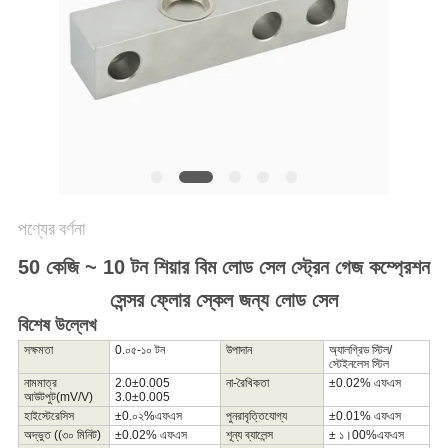
গোপনীয়তা
নীতি
পণ্যের বর্ণনা
50 কেজি ~ 10 টন শিয়ার বিম লোড সেল স্ট্রেন গেজ কম্প্রেশন
সেন্সর ফ্লোর স্কেল জন্য লোড সেল
বিশেষ উল্লেখ
সক্ষমতা
0.০৫-১০ টন
উপাদান
অ্যালগ্রিড স্টিল/
স্টেইনলেস স্টিল
নামমাত্র
2.0
±
0.
005
না
-
রৈখিকতা
±
0.
02
% এফএস
আউটপুট
(
m
V/V)
3.0
±
0.
005
হাইস্টেরেসিস
±
0.
০২%
এফএস
পুনরাবৃত্তিযোগ্য
±0.
0
1
% এফএস
অদ্ভুত ((৩০ মিনিট)
±0.0
2
% এফএস
শূন্য ব্যালেন্স
± ১।00
%
এফএস