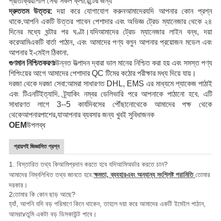
প্রতিক্রিয়াশীল সেবা
সকল ক্লায়েন্টের জন্য
দ্রুততম উত্তর:
দয়া করে যোগাযোগ করুন
আমাদের
যদি আপনার কোন প্রশ্ন
থাকে
.
আপনি একটি উত্তর পাবেন
পেশাদার এবং অভিজ্ঞ ট্রেড ম্যানেজার থেকে
২৪
দিনের মধ্যে
ঘন্টার পর ঘণ্টা।
যদি
আমাদের ট্রেড ম্যানেজার লাইন বন্ধ, দয়া
করে
আমি
একটি বার্তা পাঠান, এবং আমাদের পণ্য বলুন
আপনার প্রয়োজন মডেল
এবং
আপনার ই-মেইল ঠিকানা
.
গুণমান নিশ্চিতকরণঃ
উন্নত উত্পাদন দ্বারা ভাল মানের নিশ্চিত করা হয়
এবং সমস্ত পণ্য
শিপিংয়ের আগে আমাদের পেশাদার QC টিমের কঠোর পরীক্ষার মধ্য দিয়ে যায়।
দরজা থেকে দরজা সেবা:
আমরা সাধারণত DHL, EMS এর মাধ্যমে প্যাকেজ পাঠাই
এবং টিএনটি
ইত্যাদি
. ট্র্যাকিং নম্বর ডেলিভারি পরে আপনাকে পাঠানো হবে. এটি
সাধারণত লাগে 3--5 কার্যদিবসের
পৌঁছানো
থেকে আমাদের পক্ষ থেকে
থেকে
আপনার
পাশের,
যা
আপনার ব্যবসার জন্য খুবই সুবিধাজনক
OEM
উপলব্ধ
প্রায়শই জিজ্ঞাসিত প্রশ্ন
1. বিস্তারিত তথ্য কি
আমি
প্রদান করতে হবে যদি
আমি
অর্ডার করতে চান?
আমাদের নিম্নলিখিত তথ্য জানতে হবে:
ক্ষমতা, ব্যবহার
এবং অন্যান্য সংশ্লিষ্ট পরামিতি
তোমার
দরকার।
2তোমার কি কোন ছাড় আছে?
হ্যাঁ, আপনি যদি বড় পরিমাণে কিনে থাকেন, তাহলে দয়া করে আমাদের একটি ইমেইল পাঠান,
আমরা
v
তুমি একটা বড় ডিসকাউন্ট পাবে।