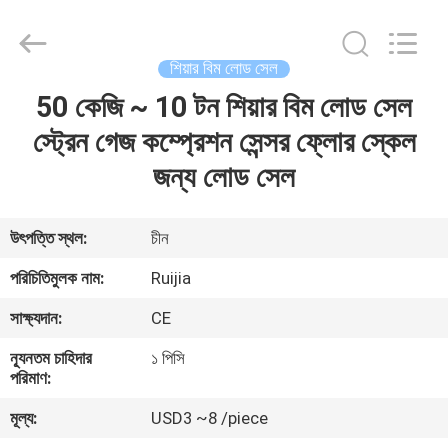
Xian
Ruijia
Measurement
Instruments
Co.,
শিয়ার বিম লোড সেল
Ltd..
All
Rights
50 কেজি ~ 10 টন শিয়ার বিম লোড সেল
বাড়ি
Reserved.
স্ট্রেন গেজ কম্প্রেশন সেন্সর ফ্লোর স্কেল
পণ্য
জন্য লোড সেল
ভিডিও
উৎপত্তি স্থল:
চীন
পরিচিতিমুলক নাম:
Ruijia
আমাদের
সাক্ষ্যদান:
CE
সম্পর্কে
ন্যূনতম চাহিদার
১ পিসি
পরিমাণ:
কারখানা
মূল্য:
USD3 ~8 /piece
ভ্রমণ