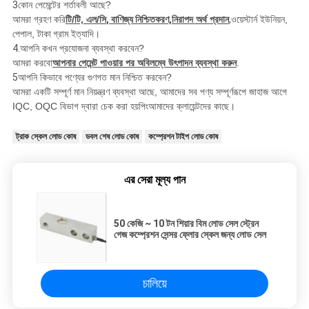
3
কোন পেমেন্টের শর্তাবলী আছে?
আমরা গ্রহণ করি
টি/টি, এল/সি
, বাণিজ্য নিশ্চিতকরণ,
নিরাপদ অর্থ প্রদান
,
ওয়েস্টার্ন ইউনিয়ন,
পেপাল, টাকা
গ্রাম ইত্যাদি।
4.
আপনি কখন প্রযোজনা ব্যবস্থা করবেন?
আমরা করবো
আপনার পেমেন্ট পাওয়ার পর অবিলম্বে উৎপাদন ব্যবস্থা করুন
.
5
আপনি কিভাবে পণ্যের গুণগত মান নিশ্চিত করবেন?
আমরা একটি সম্পূর্ণ মান নিয়ন্ত্রণ ব্যবস্থা আছে, আমাদের সব পণ্য সম্পূর্ণরূপে জাহাজ আগে
IQC, OQC বিভাগ দ্বারা চেক করা হয়
পিং
আমাদের ক্লায়েন্টদের কাছে।
ট্রাক স্কেল লোড কোষ
ডবল শেষ লোড কোষ
কম্প্রেশন টাইপ লোড কোষ
এর সেরা মূল্য পান
50 কেজি ~ 10 টন শিয়ার বিম লোড সেল স্ট্রেন
গেজ কম্প্রেশন সেন্সর ফ্লোর স্কেল জন্য লোড সেল
চালিয়ে