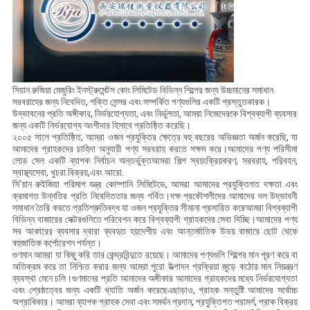
সিয়ান রুজিয়া মেজুরিং ইনস্ট্রুমেন্টস কোং লিমিটেড বিভিন্ন শিল্পের জন্য উচ্চমানের সমাধান
সরবরাহের জন্য নিবেদিত, শক্তি সেন্সর এবং সম্পর্কিত পণ্যগুলির একটি প্রস্তুতকারক।
উদ্ভাবনের প্রতি অঙ্গীকার, নির্ভরযোগ্যতা, এবং নির্ভুলতা, আমরা নিজেদেরকে বিশ্বব্যাপী ব্যবসার
জন্য একটি নির্ভরযোগ্য অংশীদার হিসাবে প্রতিষ্ঠিত করেছি।
২০০৫ সালে প্রতিষ্ঠিত, আমরা ওজন প্রযুক্তির ক্ষেত্রে বহু বছরের অভিজ্ঞতা অর্জন করেছি, যা
আমাদের গ্রাহকদের চাহিদা অনুযায়ী পণ্য সরবরাহ করতে সক্ষম করে।আমাদের পণ্য পরিসীমা
লোড সেল একটি ব্যাপক নির্বাচন অন্তর্ভুক্তআমরা শিল্প স্বয়ংক্রিয়করণ, সরবরাহ, পরিবহন,
স্বাস্থ্যসেবা, খুচরা বিক্রয়,এবং আরো.
সি'য়ান রুইজিয়া পরিমাপ যন্ত্র কোম্পানি লিমিটেডে, আমরা আমাদের প্রযুক্তিগত দক্ষতা এবং
ক্রমাগত উন্নতির প্রতি নিবেদিততার জন্য গর্বিত।দক্ষ প্রকৌশলীদের আমাদের দল উদ্ভাবনী
সমাধান তৈরি করতে প্রতিশ্রুতিবদ্ধ যা ওজন প্রযুক্তির সীমানা প্রসারিত করেআমরা বিশ্বব্যাপী
বিভিন্ন বাজারের সেক্টরগুলিতে পরিবেশন করে বিশ্বব্যাপী গ্রাহকদের সেবা দিচ্ছি।আমাদের পণ্য
সব আকারের ব্যবসার দ্বারা ব্যবহৃত হয়দেশীয় এবং আন্তর্জাতিক উভয় বাজারে ছোট থেকে
বহুজাতিক কর্পোরেশন পর্যন্ত।
গুণমান আমরা যা কিছু করি তার কেন্দ্রবিন্দুতে রয়েছে। আমাদের পণ্যগুলি শিল্পের মান পূরণ করে বা
অতিক্রম করে তা নিশ্চিত করার জন্য আমরা পুরো উত্পাদন প্রক্রিয়া জুড়ে কঠোর মান নিয়ন্ত্রণ
ব্যবস্থা মেনে চলি।গুণমানের প্রতি আমাদের অঙ্গীকার আমাদের গ্রাহকদের মধ্যে নির্ভরযোগ্যতা
এবং শ্রেষ্ঠত্বের জন্য একটি খ্যাতি অর্জন করেছেএছাড়াও, গ্রাহক সন্তুষ্টি আমাদের সর্বোচ্চ
অগ্রাধিকার। আমরা ব্যাপক গ্রাহক সেবা এবং সমর্থন প্রদান, প্রযুক্তিগত পরামর্শ, প্রাক বিক্রয়