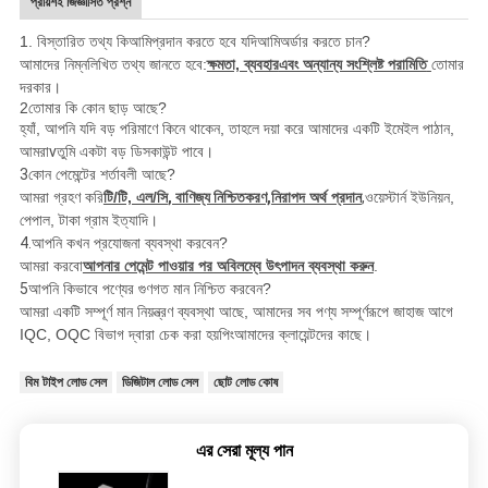
প্রায়শই জিজ্ঞাসিত প্রশ্ন
1. বিস্তারিত তথ্য কি
আমি
প্রদান করতে হবে যদি
আমি
অর্ডার করতে চান?
আমাদের নিম্নলিখিত তথ্য জানতে হবে:
ক্ষমতা, ব্যবহার
এবং অন্যান্য সংশ্লিষ্ট পরামিতি
তোমার
দরকার।
2তোমার কি কোন ছাড় আছে?
হ্যাঁ, আপনি যদি বড় পরিমাণে কিনে থাকেন, তাহলে দয়া করে আমাদের একটি ইমেইল পাঠান,
আমরা
v
তুমি একটা বড় ডিসকাউন্ট পাবে।
3
কোন পেমেন্টের শর্তাবলী আছে?
আমরা গ্রহণ করি
টি/টি, এল/সি
, বাণিজ্য নিশ্চিতকরণ,
নিরাপদ অর্থ প্রদান
,
ওয়েস্টার্ন ইউনিয়ন,
পেপাল, টাকা
গ্রাম ইত্যাদি।
4.
আপনি কখন প্রযোজনা ব্যবস্থা করবেন?
আমরা করবো
আপনার পেমেন্ট পাওয়ার পর অবিলম্বে উৎপাদন ব্যবস্থা করুন
.
5
আপনি কিভাবে পণ্যের গুণগত মান নিশ্চিত করবেন?
আমরা একটি সম্পূর্ণ মান নিয়ন্ত্রণ ব্যবস্থা আছে, আমাদের সব পণ্য সম্পূর্ণরূপে জাহাজ আগে
IQC, OQC বিভাগ দ্বারা চেক করা হয়
পিং
আমাদের ক্লায়েন্টদের কাছে।
বিম টাইপ লোড সেল
ডিজিটাল লোড সেল
ছোট লোড কোষ
এর সেরা মূল্য পান