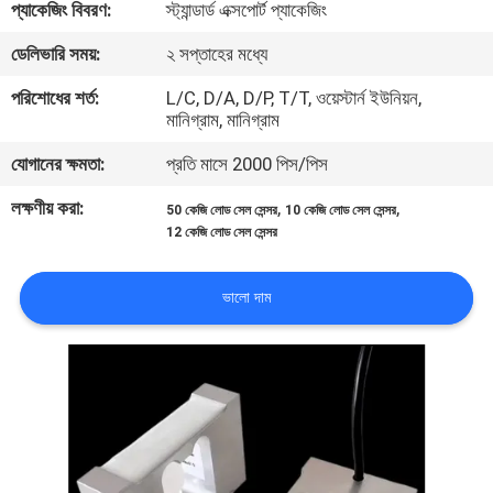
প্যাকেজিং বিবরণ:
স্ট্যান্ডার্ড এক্সপোর্ট প্যাকেজিং
মান
ডেলিভারি সময়:
২ সপ্তাহের মধ্যে
নিয়ন্ত্রণ
পরিশোধের শর্ত:
L/C, D/A, D/P, T/T, ওয়েস্টার্ন ইউনিয়ন,
মানিগ্রাম, মানিগ্রাম
যোগাযোগ
যোগানের ক্ষমতা:
প্রতি মাসে 2000 পিস/পিস
করুন
লক্ষণীয় করা:
,
,
50 কেজি লোড সেল সেন্সর
10 কেজি লোড সেল সেন্সর
12 কেজি লোড সেল সেন্সর
উদ্ধৃতির
ভালো দাম
জন্য
আবেদন
সাইট
ম্যাপ