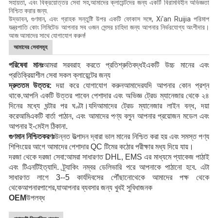
সহায়তা, এবং বিক্রয়োত্তর সেবা সহ,আমাদের ক্লায়েন্টদের জন্য একটি বিরামবিহীন অভিজ্ঞতা
নিশ্চিত করার জন্য.
উদ্ভাবন, গুণমান, এবং গ্রাহক সন্তুষ্টি উপর একটি ফোকাস সঙ্গে, Xi'an Ruijia পরিমাপ
যন্ত্রপাতি কোং লিমিটেড আপনার সব ওজন সেন্সর চাহিদা জন্য আপনার নির্ভরযোগ্য অংশীদার।
আজ আমাদের সাথে যোগাযোগ করুন!
আমাদের সেবাসমূহ
পরিষেবা মানঃ
আমরা সরবরাহ করতে প্রতিশ্রুতিবদ্ধ
ই
একটি উচ্চ মানের এবং
প্রতিক্রিয়াশীল সেবা
সকল ক্লায়েন্টের জন্য
দ্রুততম উত্তর:
দয়া করে যোগাযোগ করুন
আমাদের
যদি আপনার কোন প্রশ্ন
থাকে
.
আপনি একটি উত্তর পাবেন
পেশাদার এবং অভিজ্ঞ ট্রেড ম্যানেজার থেকে
২৪
দিনের মধ্যে
ঘন্টার পর ঘণ্টা।
যদি
আমাদের ট্রেড ম্যানেজার লাইন বন্ধ, দয়া
করে
আমি
একটি বার্তা পাঠান, এবং আমাদের পণ্য বলুন
আপনার প্রয়োজন মডেল
এবং
আপনার ই-মেইল ঠিকানা
.
গুণমান নিশ্চিতকরণঃ
উন্নত উত্পাদন দ্বারা ভাল মানের নিশ্চিত করা হয়
এবং সমস্ত পণ্য
শিপিংয়ের আগে আমাদের পেশাদার QC টিমের কঠোর পরীক্ষার মধ্য দিয়ে যায়।
দরজা থেকে দরজা সেবা:
আমরা সাধারণত DHL, EMS এর মাধ্যমে প্যাকেজ পাঠাই
এবং টিএনটি
ইত্যাদি
. ট্র্যাকিং নম্বর ডেলিভারি পরে আপনাকে পাঠানো হবে. এটা
সাধারণত লাগে 3--5 কার্যদিবসের
পৌঁছানো
থেকে আমাদের পক্ষ থেকে
থেকে
আপনার
পাশের,
যা
আপনার ব্যবসার জন্য খুবই সুবিধাজনক
OEM
উপলব্ধ