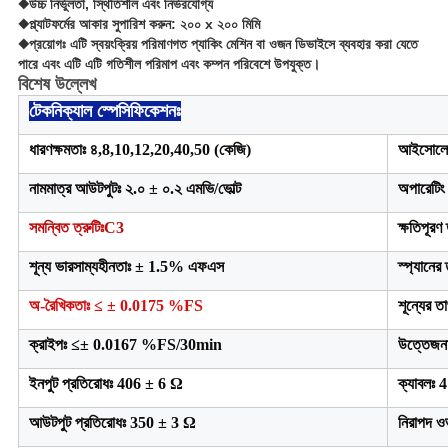
◆উচ্চ নির্ভুলতা, স্থিতিশীল এবং নির্ভরযোগ্য
◆প্ল্যাটফর্মের আকার সুপারিশ করুন: ২০০ x ২০০ মিমি
◆প্রয়োগঃ এটি স্বয়ংক্রিয় পরিমাণগত প্যাকিং মেশিন বা ওজন ডিভাইসে ব্যবহার করা যেতে
পারে এবং এটি এটি গতিশীল পরিমাপ এবং কম্পন পরিবেশে উপযুক্ত।
বিশেষ উল্লেখ
টেকনিক্যাল স্পেসিফিকেশনঃ
ধারণক্ষমতাঃ ৪,8,10,12,20,40,50 (কেজি)
আইসোলে
নামমাত্র আউটপুটঃ ২.০ ± ০.২ এমভি/ভোল্ট
অপারেটিং
সমন্বিত ত্রুটিঃ
C3
ক্ষতিপূর
শূন্য ভারসাম্যহীনতাঃ ± 1.5% এফএস
স্প্যান
অ-রৈখিকতাঃ ≤ ± 0.0175 %FS
শূন্যের
ক্রাইপঃ ≤± 0.0167 %FS/30min
উত্তেজন
ইনপুট প্রতিরোধঃ 406 ± 6 Ω
ক্যাবলঃ 
আউটপুট প্রতিরোধঃ 350 ± 3 Ω
নিরাপদ 