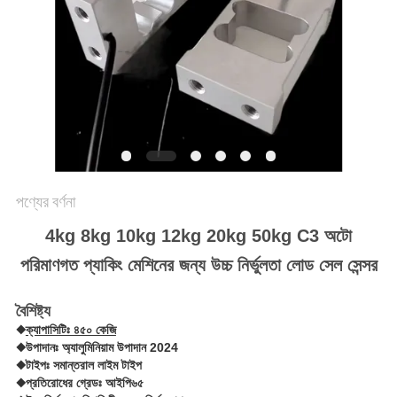
গোপনীয়তা
নীতি
পণ্যের বর্ণনা
4kg 8kg 10kg 12kg 20kg 50kg C3 অটো
পরিমাণগত প্যাকিং মেশিনের জন্য উচ্চ নির্ভুলতা লোড সেল সেন্সর
বৈশিষ্ট্য
◆
ক্যাপাসিটিঃ ৪৫০ কেজি
◆উপাদানঃ অ্যালুমিনিয়াম উপাদান 2024
◆টাইপঃ সমান্তরাল লাইম টাইপ
◆প্রতিরোধের গ্রেডঃ আইপি৬৫