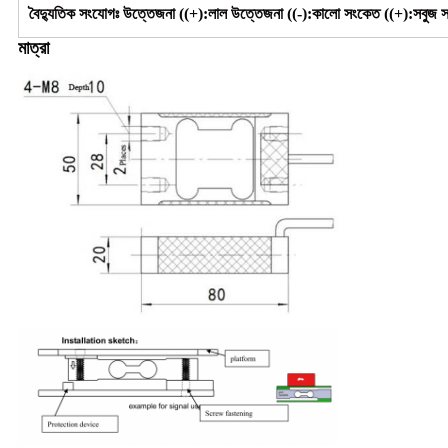
বৈদ্যুতিক সংযোগঃ উত্তেজনা ((+):লাল উত্তেজনা ((-):কালো সংকেত ((+):সবুজ স
মাত্রা