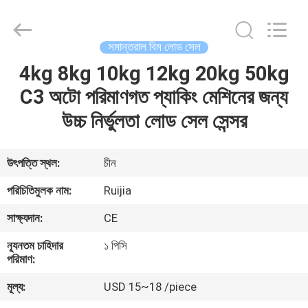
Xian
Ruijia
Measurement
Instruments
Co.,
সমান্তরাল বিম লোড সেল
Ltd..
All
Rights
4kg 8kg 10kg 12kg 20kg 50kg
বাড়ি
Reserved.
C3 অটো পরিমাণগত প্যাকিং মেশিনের জন্য
পণ্য
উচ্চ নির্ভুলতা লোড সেল সেন্সর
ভিডিও
উৎপত্তি স্থল:
চীন
পরিচিতিমুলক নাম:
Ruijia
আমাদের
সাক্ষ্যদান:
CE
সম্পর্কে
ন্যূনতম চাহিদার
১ পিসি
পরিমাণ:
কারখানা
মূল্য:
USD 15~18 /piece
ভ্রমণ