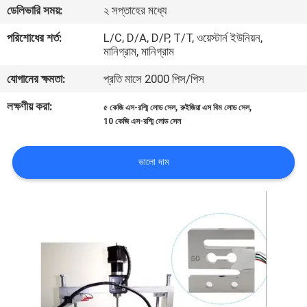
ডেলিভারি সময়:
২ সপ্তাহের মধ্যে
মান
পরিশোধের শর্ত:
L/C, D/A, D/P, T/T, ওয়েস্টার্ন ইউনিয়ন,
মানিগ্রাম, মানিগ্রাম
নিয়ন্ত্রণ
যোগানের ক্ষমতা:
প্রতি মাসে 2000 পিস/পিস
যোগাযোগ
লক্ষণীয় করা:
,
,
৫ কেজি এস-রশ্মি লোড সেল
রুইজিয়া এস বিম লোড সেল
10 কেজি এস-রশ্মি লোড সেল
করুন
ভালো দাম
উদ্ধৃতির
জন্য
আবেদন
সাইট
ম্যাপ