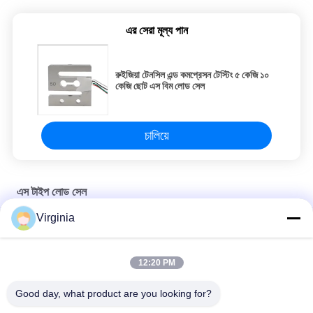
এর সেরা মূল্য পান
রুইজিয়া টেনসিল এন্ড কমপ্রেসন টেস্টিং ৫ কেজি ১০
কেজি ছোট এস বিম লোড সেল
চালিয়ে
এস টাইপ লোড সেল
Virginia
ইলেক্ট্রনিক ওজন ডিভাইসের জন্য 5 টন রাউন্ড টান এস টাইপ লোড সেল
1T-3T C2 / C3 S আকৃতির লোড সেল, অ্যালায় স্টিল শিল্পকৌশল লোড কোষ
12:20 PM
সি 2 / সি 3 ছোট স্কেল এস টাইপ লোড সেল, কম্প্রেশন টান এস বিম লোড সেল
Good day, what product are you looking for?