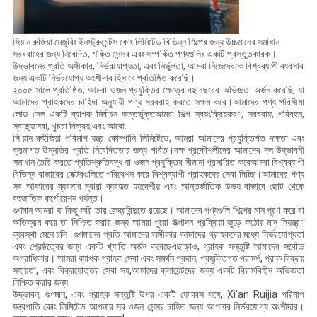
সিয়ান রুজিয়া মেজুরিং ইনস্ট্রুমেন্টস কোং লিমিটেড বিভিন্ন শিল্পের জন্য উচ্চমানের সমাধান
সরবরাহের জন্য নিবেদিত, শক্তি সেন্সর এবং সম্পর্কিত পণ্যগুলির একটি প্রস্তুতকারক।
উদ্ভাবনের প্রতি অঙ্গীকার, নির্ভরযোগ্যতা, এবং নির্ভুলতা, আমরা নিজেদেরকে বিশ্বব্যাপী ব্যবসার
জন্য একটি নির্ভরযোগ্য অংশীদার হিসাবে প্রতিষ্ঠিত করেছি।
২০০৫ সালে প্রতিষ্ঠিত, আমরা ওজন প্রযুক্তির ক্ষেত্রে বহু বছরের অভিজ্ঞতা অর্জন করেছি, যা
আমাদের গ্রাহকদের চাহিদা অনুযায়ী পণ্য সরবরাহ করতে সক্ষম করে।আমাদের পণ্য পরিসীমা
লোড সেল একটি ব্যাপক নির্বাচন অন্তর্ভুক্তআমরা শিল্প স্বয়ংক্রিয়করণ, সরবরাহ, পরিবহন,
স্বাস্থ্যসেবা, খুচরা বিক্রয়,এবং আরো.
সি'য়ান রুইজিয়া পরিমাপ যন্ত্র কোম্পানি লিমিটেডে, আমরা আমাদের প্রযুক্তিগত দক্ষতা এবং
ক্রমাগত উন্নতির প্রতি নিবেদিততার জন্য গর্বিত।দক্ষ প্রকৌশলীদের আমাদের দল উদ্ভাবনী
সমাধান তৈরি করতে প্রতিশ্রুতিবদ্ধ যা ওজন প্রযুক্তির সীমানা প্রসারিত করেআমরা বিশ্বব্যাপী
বিভিন্ন বাজারের সেক্টরগুলিতে পরিবেশন করে বিশ্বব্যাপী গ্রাহকদের সেবা দিচ্ছি।আমাদের পণ্য
সব আকারের ব্যবসার দ্বারা ব্যবহৃত হয়দেশীয় এবং আন্তর্জাতিক উভয় বাজারে ছোট থেকে
বহুজাতিক কর্পোরেশন পর্যন্ত।
গুণমান আমরা যা কিছু করি তার কেন্দ্রবিন্দুতে রয়েছে। আমাদের পণ্যগুলি শিল্পের মান পূরণ করে বা
অতিক্রম করে তা নিশ্চিত করার জন্য আমরা পুরো উত্পাদন প্রক্রিয়া জুড়ে কঠোর মান নিয়ন্ত্রণ
ব্যবস্থা মেনে চলি।গুণমানের প্রতি আমাদের অঙ্গীকার আমাদের গ্রাহকদের মধ্যে নির্ভরযোগ্যতা
এবং শ্রেষ্ঠত্বের জন্য একটি খ্যাতি অর্জন করেছেএছাড়াও, গ্রাহক সন্তুষ্টি আমাদের সর্বোচ্চ
অগ্রাধিকার। আমরা ব্যাপক গ্রাহক সেবা এবং সমর্থন প্রদান, প্রযুক্তিগত পরামর্শ, প্রাক বিক্রয়
সহায়তা, এবং বিক্রয়োত্তর সেবা সহ,আমাদের ক্লায়েন্টদের জন্য একটি বিরামবিহীন অভিজ্ঞতা
নিশ্চিত করার জন্য.
উদ্ভাবন, গুণমান, এবং গ্রাহক সন্তুষ্টি উপর একটি ফোকাস সঙ্গে, Xi'an Ruijia পরিমাপ
যন্ত্রপাতি কোং লিমিটেড আপনার সব ওজন সেন্সর চাহিদা জন্য আপনার নির্ভরযোগ্য অংশীদার।