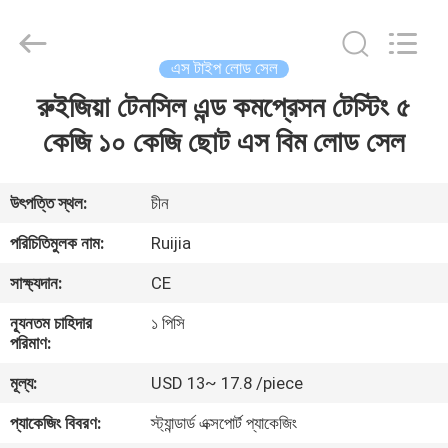
Xian
Ruijia
Measurement
Instruments
Co.,
এস টাইপ লোড সেল
Ltd..
All
Rights
রুইজিয়া টেনসিল এন্ড কমপ্রেসন টেস্টিং ৫
বাড়ি
Reserved.
কেজি ১০ কেজি ছোট এস বিম লোড সেল
পণ্য
উৎপত্তি স্থল:
চীন
ভিডিও
পরিচিতিমুলক নাম:
Ruijia
সাক্ষ্যদান:
CE
আমাদের
ন্যূনতম চাহিদার
১ পিসি
সম্পর্কে
পরিমাণ:
মূল্য:
USD 13~ 17.8 /piece
কারখানা
প্যাকেজিং বিবরণ:
স্ট্যান্ডার্ড এক্সপোর্ট প্যাকেজিং
ভ্রমণ