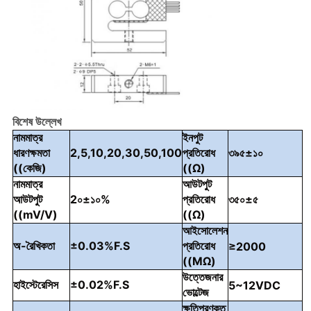
বিশেষ উল্লেখ
নামমাত্র
ইনপুট
ধারণক্ষমতা
2,5,10,20,30,50,100
প্রতিরোধ
৩৯৫±১০
((কেজি)
((Ω)
নামমাত্র
আউটপুট
আউটপুট
2০±১০%
প্রতিরোধ
৩৫০±৫
((mV/V)
((Ω)
আইসোলেশন
অ-রৈখিকতা
±0.03%F.S
প্রতিরোধ
≥
2000
((MΩ)
উত্তেজনার
হাইস্টেরেসিস
±0.02%F.S
5
~
12VDC
ভোল্টেজ
ক্ষতিপূরণকৃত