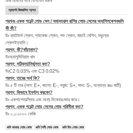
আজ আমাদের সাথে যোগাযোগ করুন!
প্রায়শই জিজ্ঞাসিত প্রশ্ন
প্রশ্নঃ একক পয়েন্ট লোড সেল / সমান্তরাল রাশির লোড সেলের অ্যাপ্লিকেশনগুলি
কী কী?
উঃ
প্ল্যাটফর্ম স্কেল, প্যাকেজ স্কেল, পশু স্কেল, বাছাই মেশিন, মধুচক্র
স্কেল
ইত্যাদি।
প্রশ্ন: কী?
কাঁচামাল?
উঃ
অ্যালুমিনিয়াম খাদ
প্রশ্ন: সঠিকতা/নির্ভুলতা কত?
উঃ
C2 0.03% এবং C3 0.02%
প্রশ্ন: তারের অর্থ কি?
উঃ ৫ টি তার (লাল: E+, কালো: E-, সবুজ: S+, সাদা: S-, অন্যান্য রঙঃ মাটি)
প্রশ্ন: কিভাবে ইনস্টল করবেন?
হয়
হয়
উঃ একপাশে
স্থির এবং অন্য দিকে
জোর করে।
প্রশ্ন: একক পয়েন্ট লোড সেলের লোড পরিসীমা কত?
উঃ ০.১-১০০০ কেজি
গুলি আকার লোড কোষ
গুলি শৈলী লোড কোষ
গুলি বিম লোড কোষ