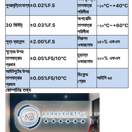
পুনরাবৃত্তিযোগ্য
±0.02%F.S
তাপমাত্রা
-১০
°C~+
40
°C
পরিসীমা
অপারেটিং
30 মিনিট)
±0.03%F.S
তাপমাত্রা
-২০
°C~+
60
°C
পরিসীমা
নিরাপদ
শূন্য ব্যালেন্স
±2.00%F.S
১৫০% এফএস
ওভারলোড
শূন্যের উপর
চূড়ান্ত
তাপমাত্রার
২০০% এফএস
±0.05%FS/10
°C
ওভারলোড
প্রভাব
আউটপুটের উপর
ডিফেন্ড
তাপমাত্রার
আইপি ৬৫
±0.05%FS/10
°C
গ্রেড
প্রভাব
কোম্পানির তথ্য