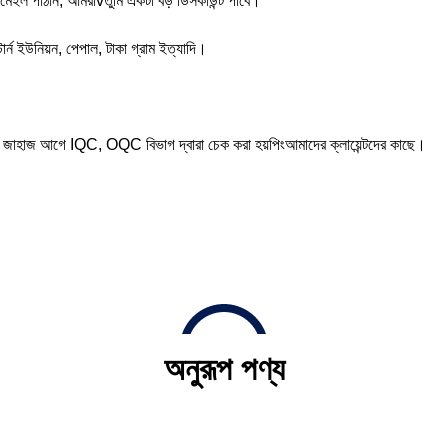
 ইমেইল পাঠান, আমরা
v
তুমি একটা বড় ডিসকাউন্ট পাবে।
টার্ন ইউনিয়ন, পেপাল, টাকা
গ্রাম ইত্যাদি।
্ণরূপে জাহাজ আগে IQC, OQC বিভাগ দ্বারা চেক করা হয়
পিং
আমাদের ক্লায়েন্টদের কাছে।
অনুরূপ পণ্য