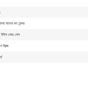
a
ালা পাতলা বল সেন্সর
ো টাইপ লোড সেল
োন ব্রিজ
্ত