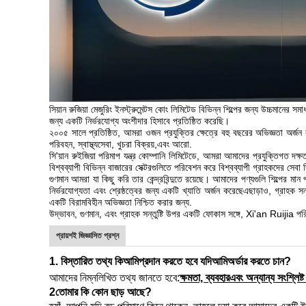
সিয়ান রুজিয়া মেজুরিং ইনস্ট্রুমেন্টস কোং লিমিটেড বিভিন্ন শিল্পের জন্য উচ্চমানের
জন্য একটি নির্ভরযোগ্য অংশীদার হিসাবে প্রতিষ্ঠিত করেছি।
২০০৫ সালে প্রতিষ্ঠিত, আমরা ওজন প্রযুক্তির ক্ষেত্রে বহু বছরের অভিজ্ঞতা অর্জন
পরিবহন, স্বাস্থ্যসেবা, খুচরা বিক্রয়,এবং আরো.
সি'য়ান রুইজিয়া পরিমাপ যন্ত্র কোম্পানি লিমিটেডে, আমরা আমাদের প্রযুক্তিগত দ
বিশ্বব্যাপী বিভিন্ন বাজারের সেক্টরগুলিতে পরিবেশন করে বিশ্বব্যাপী গ্রাহকদের সে
গুণমান আমরা যা কিছু করি তার কেন্দ্রবিন্দুতে রয়েছে। আমাদের পণ্যগুলি শিল্পের মা
নির্ভরযোগ্যতা এবং শ্রেষ্ঠত্বের জন্য একটি খ্যাতি অর্জন করেছেএছাড়াও, গ্রাহক সন্
একটি বিরামবিহীন অভিজ্ঞতা নিশ্চিত করার জন্য.
উদ্ভাবন, গুণমান, এবং গ্রাহক সন্তুষ্টি উপর একটি ফোকাস সঙ্গে, Xi'an Ruijia 
প্রায়শই জিজ্ঞাসিত প্রশ্ন
1. বিস্তারিত তথ্য কি
আমি
প্রদান করতে হবে যদি
আমি
অর্ডার করতে চান?
আমাদের নিম্নলিখিত তথ্য জানতে হবে:
ক্ষমতা, ব্যবহার
এবং অন্যান্য সংশ্লিষ্ট
2তোমার কি কোন ছাড় আছে?