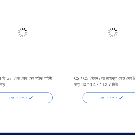
ুলতা স্টrain গেজ লোড সেল সঠিক বাহিনী
C2 / C3 স্ট্রেন গেজ মাইক্রো লোড সেল শ
লব্ধ
জন্য 80 * 12.7 * 12.7 মিমি
সেরা দাম পান
সেরা দাম পান