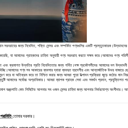
 সমাধান সরবরাহের জন্য নিবেদিত, শক্তি সেন্সর এবং সম্পর্কিত পণ্যগুলির একটি প্রস্তুতকারক।উদ্ভাবনের 
 করেছি, যা আমাদের গ্রাহকদের চাহিদা অনুযায়ী পণ্য সরবরাহ করতে সক্ষম করে।আমাদের পণ্য পরিসীমা
ক্ষতা এবং ক্রমাগত উন্নতির প্রতি নিবেদিততার জন্য গর্বিত।দক্ষ প্রকৌশলীদের আমাদের দল উদ্ভাবন
বা দিচ্ছি।আমাদের পণ্য সব আকারের ব্যবসার দ্বারা ব্যবহৃত হয়দেশীয় এবং আন্তর্জাতিক উভয় বাজারে 
ন পূরণ করে বা অতিক্রম করে তা নিশ্চিত করার জন্য আমরা পুরো উত্পাদন প্রক্রিয়া জুড়ে কঠোর মান নিয
তুষ্টি আমাদের সর্বোচ্চ অগ্রাধিকার। আমরা ব্যাপক গ্রাহক সেবা এবং সমর্থন প্রদান, প্রযুক্তিগত পরা
পরিমাপ যন্ত্রপাতি কোং লিমিটেড আপনার সব ওজন সেন্সর চাহিদা জন্য আপনার নির্ভরযোগ্য অংশীদার
 পরামিতি
তোমার দরকার।