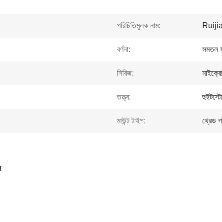
পরিচিতিমুলক নাম:
Ruiji
বর্ণনা:
সমতল ফ
সিরিজ:
মাইক্র
তত্ত্ব:
হুইটস্ট
মাউন্ট টাইপ:
থ্রেড গর
ল