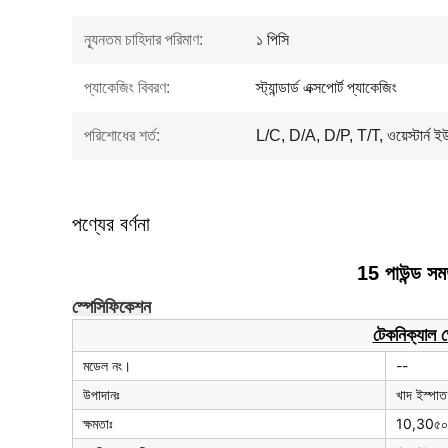
ন্যূনতম চাহিদার পরিমাণ:
১ পিসি
প্যাকেজিং বিবরণ:
স্ট্যান্ডার্ড এক্সপোর্ট প্যাকেজিং
পরিশোধের শর্ত:
L/C, D/A, D/P, T/T, ওয়েস্টার্ন ইউন
পণ্যের বর্ণনা
15 পাউন্ড সম
স্পেসিফিকেশন
টেকনিক্যাল 
মডেল নং।
--
উপাদানঃ
খাদ ইস্পাত
ক্ষমতাঃ
10,30৫০