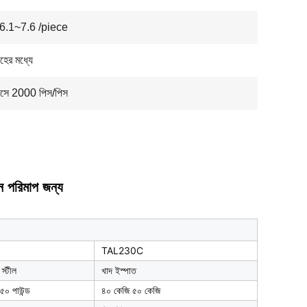
.1~7.6 /piece
হের মধ্যে
মাসে 2000 পিস/পিস
ন পরিমাপ জন্য
TAL230C
 স্টীল
খাদ ইস্পাত
 ৫০ পাউন্ড
৪০ কেজি ৫০ কেজি