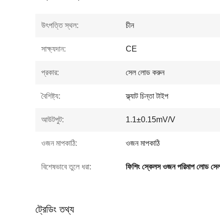
উৎপত্তি স্থল:
চীন
সাক্ষ্যদান:
CE
প্রকার:
সেল লোড করুন
বৈশিষ্ট্য:
ফ্ল্যাট চিন্তা টাইপ
আউটপুট:
1.1±0.15mV/V
ওজন মাপকাঠি:
ওজন মাপকাঠি
বিশেষভাবে তুলে ধরা:
ফিশিং স্কেলস ওজন পরিমাপ লোড সে
ট্রেডিং তথ্য