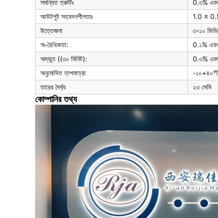
সমন্বিত ত্রুটিঃ
0.৩% এফ
আউটপুট সংবেদনশীলতাঃ
1.0 ± 0
উত্তেজনা
৩-১০ ভিডি
অ-রৈখিকতা:
0.১% এফ
অদ্ভুত ((৩০ মিনিট):
0.৩% এফ
অনুমোদিত তাপমাত্রা
-১০+৪০°স
তারের দৈর্ঘ্য
২৩ সেমি
কোম্পানির তথ্য