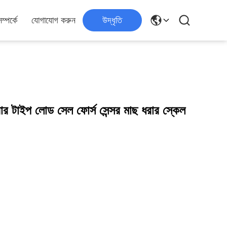
্পর্কে
যোগাযোগ করুন
উদ্ধৃতি
া বার টাইপ লোড সেল ফোর্স সেন্সর মাছ ধরার স্কেল