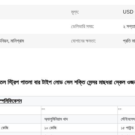
মূল্য:
USD 6
ডেলিভারি সময়:
২ সপ্তা
িয়ন, মানিগ্রাম
যোগানের ক্ষমতা:
প্রতি 
তল স্ট্রিপ পাতলা বার টাইপ লোড সেল শক্তি সেন্সর মাছধরা স্কেল ওজ
স্পেসিফিকেশন
--
--
অ্যালুমিনিয়াম খাদ
স্টেইনলেস
 কেজি
১০ কেজি
১৫ পাউন্ড