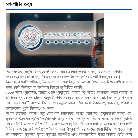
কোম্পানির তথ্য
সিয়ান রুজিয়া মেজুরিং ইনস্ট্রুমেন্টস কোং লিমিটেড বিভিন্ন শিল্পের জন্য উচ্চমানের সমাধান
সরবরাহের জন্য নিবেদিত, শক্তি সেন্সর এবং সম্পর্কিত পণ্যগুলির একটি প্রস্তুতকারক।
উদ্ভাবনের প্রতি অঙ্গীকার, নির্ভরযোগ্যতা, এবং নির্ভুলতা, আমরা নিজেদেরকে বিশ্বব্যাপী ব্যবসার
জন্য একটি নির্ভরযোগ্য অংশীদার হিসাবে প্রতিষ্ঠিত করেছি।
২০০৫ সালে প্রতিষ্ঠিত, আমরা ওজন প্রযুক্তির ক্ষেত্রে বহু বছরের অভিজ্ঞতা অর্জন করেছি, যা
আমাদের গ্রাহকদের চাহিদা অনুযায়ী পণ্য সরবরাহ করতে সক্ষম করে।আমাদের পণ্য পরিসীমা
লোড সেল একটি ব্যাপক নির্বাচন অন্তর্ভুক্তআমরা শিল্প স্বয়ংক্রিয়করণ, সরবরাহ, পরিবহন,
স্বাস্থ্যসেবা, খুচরা বিক্রয়,এবং আরো.
সি'য়ান রুইজিয়া পরিমাপ যন্ত্র কোম্পানি লিমিটেডে, আমরা আমাদের প্রযুক্তিগত দক্ষতা এবং
ক্রমাগত উন্নতির প্রতি নিবেদিততার জন্য গর্বিত।দক্ষ প্রকৌশলীদের আমাদের দল উদ্ভাবনী
সমাধান তৈরি করতে প্রতিশ্রুতিবদ্ধ যা ওজন প্রযুক্তির সীমানা প্রসারিত করেআমরা বিশ্বব্যাপী
বিভিন্ন বাজারের সেক্টরগুলিতে পরিবেশন করে বিশ্বব্যাপী গ্রাহকদের সেবা দিচ্ছি।আমাদের পণ্য
সব আকারের ব্যবসার দ্বারা ব্যবহৃত হয়দেশীয় এবং আন্তর্জাতিক উভয় বাজারে ছোট থেকে