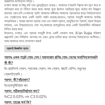
বহুজাতিক কর্পোরেশন পর্যন্ত।
গুণমান আমরা যা কিছু করি তার কেন্দ্রবিন্দুতে রয়েছে। আমাদের পণ্যগুলি শিল্পের মান পূরণ করে বা
অতিক্রম করে তা নিশ্চিত করার জন্য আমরা পুরো উত্পাদন প্রক্রিয়া জুড়ে কঠোর মান নিয়ন্ত্রণ
ব্যবস্থা মেনে চলি।গুণমানের প্রতি আমাদের অঙ্গীকার আমাদের গ্রাহকদের মধ্যে নির্ভরযোগ্যতা
এবং শ্রেষ্ঠত্বের জন্য একটি খ্যাতি অর্জন করেছেএছাড়াও, গ্রাহক সন্তুষ্টি আমাদের সর্বোচ্চ
অগ্রাধিকার। আমরা ব্যাপক গ্রাহক সেবা এবং সমর্থন প্রদান, প্রযুক্তিগত পরামর্শ, প্রাক বিক্রয়
সহায়তা, এবং বিক্রয়োত্তর সেবা সহ,আমাদের ক্লায়েন্টদের জন্য একটি বিরামবিহীন অভিজ্ঞতা
নিশ্চিত করার জন্য.
উদ্ভাবন, গুণমান, এবং গ্রাহক সন্তুষ্টি উপর একটি ফোকাস সঙ্গে, Xi'an Ruijia পরিমাপ
যন্ত্রপাতি কোং লিমিটেড আপনার সব ওজন সেন্সর চাহিদা জন্য আপনার নির্ভরযোগ্য অংশীদার।
আজ আমাদের সাথে যোগাযোগ করুন!
প্রায়শই জিজ্ঞাসিত প্রশ্ন
প্রশ্নঃ একক পয়েন্ট লোড সেল / সমান্তরাল রাশির লোড সেলের অ্যাপ্লিকেশনগুলি
কী কী?
উঃ
প্ল্যাটফর্ম স্কেল, প্যাকেজ স্কেল, পশু স্কেল, বাছাই মেশিন, মধুচক্র
স্কেল
ইত্যাদি।
প্রশ্ন: কী?
কাঁচামাল?
উঃ
অ্যালুমিনিয়াম খাদ
প্রশ্ন: সঠিকতা/নির্ভুলতা কত?
উঃ
C2 0.03% এবং C3 0.02%
প্রশ্ন: তারের অর্থ কি?