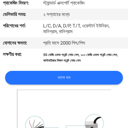
প্যাকেজিং বিবরণ:
স্ট্যান্ডার্ড এক্সপোর্ট প্যাকেজিং
মান
ডেলিভারি সময়:
২ সপ্তাহের মধ্যে
নিয়ন্ত্রণ
পরিশোধের শর্ত:
L/C, D/A, D/P, T/T, ওয়েস্টার্ন ইউনিয়ন,
মানিগ্রাম, মানিগ্রাম
যোগাযোগ
যোগানের ক্ষমতা:
প্রতি মাসে 2000 পিস/পিস
করুন
লক্ষণীয় করা:
,
,
50 কেজি একক পয়েন্ট লোড সেল
১০০ কেজি একক পয়েন্ট লোড সেল
কাস্টমাইজড সিঙ্গল পয়েন্ট লোড সেল
উদ্ধৃতির
ভালো দাম
জন্য
আবেদন
সাইট
ম্যাপ