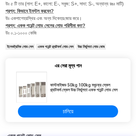
উঃ ৫ টি তার (লাল: E+, কালো: E-, সবুজ: S+, সাদা: S-, অন্যান্য রঙঃ মাটি)
প্রশ্ন: কিভাবে ইনস্টল করবেন?
হয়
হয়
উঃ একপাশে
স্থির এবং অন্য দিকে
জোর করে।
প্রশ্ন: একক পয়েন্ট লোড সেলের লোড পরিসীমা কত?
উঃ ০.১-১০০০ কেজি
ইলেকট্রনিক লোড সেল
একক পয়েন্ট প্ল্যাটফর্ম লোড সেল
উচ্চ নির্ভুলতা লোড কোষ
এর সেরা মূল্য পান
কাস্টমাইজড 50kg 100kg মধুচক্র স্কেল
প্ল্যাটফর্ম স্কেল উচ্চ নির্ভুলতা একক পয়েন্ট লোড সেল
চালিয়ে
একক পয়েন্ট লোড সেল