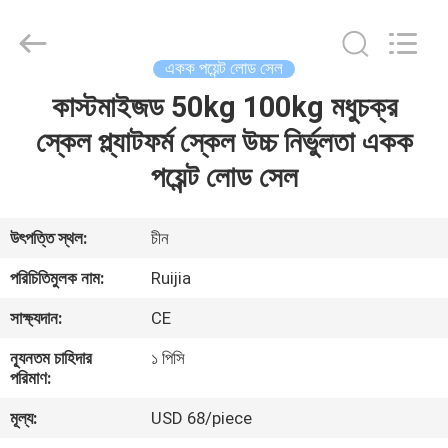
Xian
Ruijia
Measurement
Instruments
Co.,
একক পয়েন্ট লোড সেল
Ltd..
All
Rights
কাস্টমাইজড 50kg 100kg মধুচক্র
বাড়ি
Reserved.
স্কেল প্ল্যাটফর্ম স্কেল উচ্চ নির্ভুলতা একক
পণ্য
পয়েন্ট লোড সেল
ভিডিও
উৎপত্তি স্থল:
চীন
পরিচিতিমুলক নাম:
Ruijia
আমাদের
সাক্ষ্যদান:
CE
সম্পর্কে
ন্যূনতম চাহিদার
১ পিসি
পরিমাণ:
কারখানা
মূল্য:
USD 68/piece
ভ্রমণ