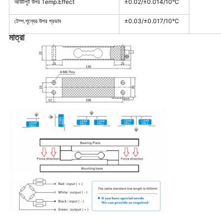
আউটপুট উপর Temp.Effect
±0.02/±0.014/10°C
টেম্প.শূন্যের উপর প্রভাব
±0.03/±0.017/10°C
মাত্রা