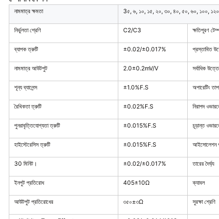
নামমাত্র ক্ষমতা
3৫, ৬, ১০, ১৫, ২০, ৩০, ৪০, ৫০, ৬০, ১০০, ১২
নির্ভুলতা শ্রেণি
C2/C3
ক্ষতিপূরণ টেম্প
ব্যাপক ত্রুটি
±0.02/±0.017%
প্রস্তাবিত উ
নামমাত্র আউটপুট
2.0±0.2mV/V
সর্বাধিক উত্ত
শূন্য ব্যালেন্স
±1.0%F.S
অপারেটিং তাপম
রৈখিকতা ত্রুটি
±0.02%F.S
নিরাপদ ওভার
পুনরাবৃত্তিযোগ্যতা ত্রুটি
±0.015%F.S
চূড়ান্ত ওভার
হাইস্টেরেসিস ত্রুটি
±0.015%F.S
আইসোলেশন প
30 মিনিট।
±0.02/±0.017%
তারের দৈর্ঘ্য
ইনপুট প্রতিরোধ
405±10Ω
ক্যাবল
আউটপুট প্রতিরোধের
৩৫০±৩Ω
সুরক্ষা শ্রেণি