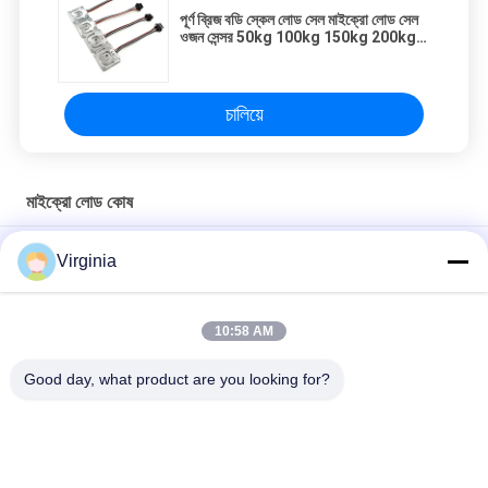
পূর্ণ ব্রিজ বডি স্কেল লোড সেল মাইক্রো লোড সেল
ওজন সেন্সর 50kg 100kg 150kg 200kg
300kg লোড সেল
চালিয়ে
মাইক্রো লোড কোষ
বৈদ্যুতিন ভারসাম্য জন্য 3 কেজি উচ্চ নির্ভুলতা লোড সেল / একক পয়েন্ট লোড সেল
Virginia
রান্নাঘর স্কেল মাইক্রো লোড কোষ, 3 কেজি - 50 কেজি এনালগ আউটপুট ছোট ওজন সেন্সর
10:58 AM
ডিসি 5 ভি - প্রতিরোধ ক্ষমতা সেন্সর 300g / 500g / 750g সঙ্গে 10V ক্ষুদ্র মাইক্রো
ওজন সেন্সর
Good day, what product are you looking for?
সব