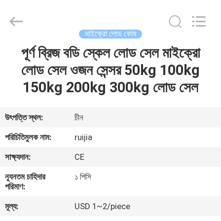
Xian
Ruijia
Measurement
Instruments
Co.,
মাইক্রো লোড কোষ
Ltd..
All
Rights
পূর্ণ ব্রিজ বডি স্কেল লোড সেল মাইক্রো
বাড়ি
Reserved.
লোড সেল ওজন সেন্সর 50kg 100kg
পণ্য
150kg 200kg 300kg লোড সেল
ভিডিও
উৎপত্তি স্থল:
চীন
পরিচিতিমুলক নাম:
ruijia
আমাদের
সাক্ষ্যদান:
CE
সম্পর্কে
ন্যূনতম চাহিদার
১ পিসি
পরিমাণ:
কারখানা
মূল্য:
USD 1~2/piece
ভ্রমণ