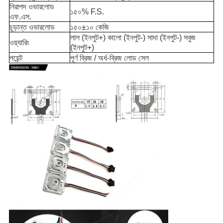
নিরাপদ ওভারলোড
১৫০% F.S.
এফ.এস.
চূড়ান্ত ওভারলোড
১৫০±১০ কেজি
লাল (ইনপুট+) কালো (ইনপুট-) সাদা (ইনপুট-) সবুজ
ওয়্যারিং
(ইনপুট+)
পয়েন্ট
পূর্ণ ব্রিজ / অর্ধ-ব্রিজ লোড সেল