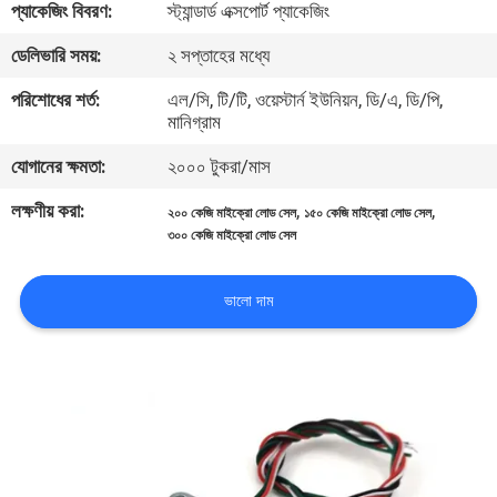
প্যাকেজিং বিবরণ:
স্ট্যান্ডার্ড এক্সপোর্ট প্যাকেজিং
মান
ডেলিভারি সময়:
২ সপ্তাহের মধ্যে
নিয়ন্ত্রণ
পরিশোধের শর্ত:
এল/সি, টি/টি, ওয়েস্টার্ন ইউনিয়ন, ডি/এ, ডি/পি,
মানিগ্রাম
যোগাযোগ
যোগানের ক্ষমতা:
২০০০ টুকরা/মাস
করুন
লক্ষণীয় করা:
,
,
২০০ কেজি মাইক্রো লোড সেল
১৫০ কেজি মাইক্রো লোড সেল
৩০০ কেজি মাইক্রো লোড সেল
উদ্ধৃতির
ভালো দাম
জন্য
আবেদন
সাইট
ম্যাপ