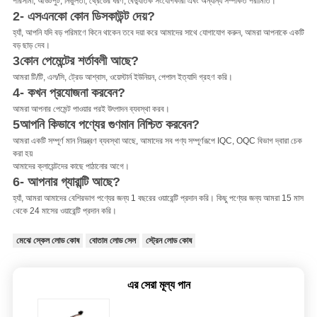
পরিসীমা, আউটপুট, নির্ভুলতা, থ্রেডের ধরণ, বৈদ্যুতিক সংযোগকারী এবং অন্যান্য সম্পর্কিত পরামিতি।
2- এসএনকো কোন ডিসকাউন্ট দেয়?
হ্যাঁ, আপনি যদি বড় পরিমাণে কিনে থাকেন তবে দয়া করে আমাদের সাথে যোগাযোগ করুন, আমরা আপনাকে একটি
বড় ছাড় দেব।
3কোন পেমেন্টের শর্তাবলী আছে?
আমরা টি/টি, এল/সি, ট্রেড আশ্বাস, ওয়েস্টার্ন ইউনিয়ন, পেপাল ইত্যাদি গ্রহণ করি।
4- কখন প্রযোজনা করবেন?
আমরা আপনার পেমেন্ট পাওয়ার পরই উৎপাদন ব্যবস্থা করব।
5আপনি কিভাবে পণ্যের গুণমান নিশ্চিত করবেন?
আমরা একটি সম্পূর্ণ মান নিয়ন্ত্রণ ব্যবস্থা আছে, আমাদের সব পণ্য সম্পূর্ণরূপে IQC, OQC বিভাগ দ্বারা চেক
করা হয়
আমাদের ক্লায়েন্টদের কাছে পাঠানোর আগে।
6- আপনার গ্যারান্টি আছে?
হ্যাঁ, আমরা আমাদের বেশিরভাগ পণ্যের জন্য 1 বছরের ওয়ারেন্টি প্রদান করি। কিছু পণ্যের জন্য আমরা 15 মাস
থেকে 24 মাসের ওয়ারেন্টি প্রদান করি।
মেঝে স্কেল লোড কোষ
বোতাম লোড সেল
স্ট্রেন লোড কোষ
এর সেরা মূল্য পান