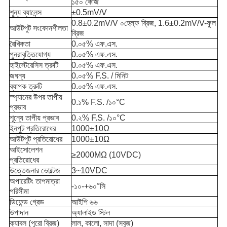
১৫০ কেজি
শূন্য ব্যালেন্স
±0.5mV/V
0.8±0.2mV/V ০হেল্ফ ব্রিজ, 1.6±0.2mV/V-ফুল
আউটপুট সংবেদনশীলতা
ব্রিজ
রৈখিকতা
0.০৫% এফ.এস.
পুনরাবৃত্তিযোগ্য
0.০৫% এফ.এস.
হাইস্টেরেসিস ত্রুটি
0.০৫% এফ.এস.
জঘন্য
0.০৫% F.S. / মিনিট
ব্যাপক ত্রুটি
0.০৫% এফ.এস.
স্প্যানের উপর তাপীয়
0.১% F.S. /১০°C
প্রভাব
শূন্যে তাপীয় প্রভাব
0.২% F.S. /১০°C
ইনপুট প্রতিরোধের
1000±10Ω
আউটপুট প্রতিরোধের
1000±10Ω
আইসোলেশন
≥2000MΩ (10VDC)
প্রতিরোধের
উত্তেজনার ভোল্টেজ
3~10VDC
অপারেটিং তাপমাত্রা
-১০-+৬০°সি
পরিসীমা
ডিফেন্ড গ্রেড
আইপি ৬৬
উপাদান
অ্যালাইড স্টিল
ক্যাবল (পুরো ব্রিজ)
লাল, কালো, সাদা (সবুজ)