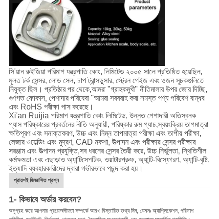
সি'য়ান রুইজিয়া পরিমাপ যন্ত্রপাতি কোং, লিমিটেড ২০০৫ সালে প্রতিষ্ঠিত হয়েছিল,
মূলত টর্ক সেন্সর, লোড সেল, চাপ ট্রান্সডুসার, স্ট্রেন গেইজ এবং ওজন সূচকগুলিতে
নিযুক্ত ছিল। প্রতিষ্ঠার পর থেকে,আমরা "গ্রাহকমুখী" নীতিমালার উপর জোর দিচ্ছি,
গুণগত ফোকাস, পেশাদার পরিষেবা "আমরা সরবরাহ করা সমস্ত পণ্য পরিবেশ বান্ধব
এবং RoHS পরীক্ষা পাস করেছে।
Xi'an Ruijia পরিমাপ যন্ত্রপাতি কোং লিমিটেড, উন্নত পেশাদারী অতিস্বনক
গ্যাস পরিষ্কারের প্রবর্তনের নীতি অনুযায়ী, পরিষ্কার রুম প্যাচ,স্বয়ংক্রিয় তাপমাত্রা
ক্ষতিপূরণ এবং সনাক্তকরণ, উচ্চ এবং নিম্ন তাপমাত্রা পরীক্ষা এবং তাপীয় পরীক্ষা,
লেজার ওয়েল্ডিং এবং মুদ্রণ, CAD নকশা, উত্পাদন এবং পরীক্ষার সেন্সর পরীক্ষার
সরঞ্জাম এবং উত্পাদন প্রযুক্তি,সব ধরনের সেন্সর তৈরী করে, উচ্চ নির্ভুলতা, স্থিতিশীল
কর্মক্ষমতা এবং এছাড়াও অ্যান্টিসেপটিক, ওয়াটারপ্রুফ, অ্যান্টি-বিস্ফোরণ, অ্যান্টি-বৃষ্টি,
ইত্যাদি ব্যবহারকারীদের দ্বারা গভীরভাবে পছন্দ করা হয়।
প্রায়শই জিজ্ঞাসিত প্রশ্ন
1- কিভাবে অর্ডার করবেন?
অনুগ্রহ করে আপনার প্রয়োজনীয়তা সম্পর্কে আরও বিস্তারিত তথ্য দিন, যেমনঃ অ্যাপ্লিকেশন, পরিমাপ