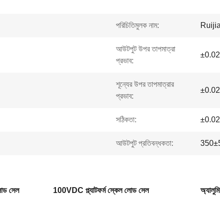
পরিচিতিমুলক নাম:
Ruiji
আউটপুট উপর তাপমাত্রা
±0.0
প্রভাব:
শূন্যের উপর তাপমাত্রার
±0.0
প্রভাব:
সঠিকতা:
±0.02
আউটপুট প্রতিবন্ধকতা:
350±
লোড সেল
100VDC প্ল্যাটফর্ম স্কেল লোড সেল
অ্যালুম