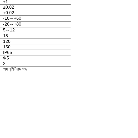
±1
±0.02
±0.02
-10～+60
-20～+80
5～12
18
120
150
IP65
Ф5
2
অ্যালুমিনিয়াম খাদ