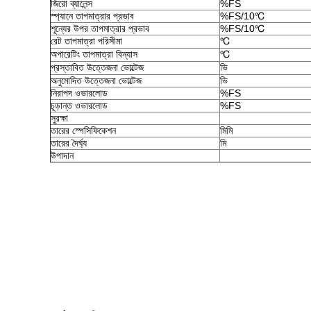
জিরো ব্যালেন্স
%FS
স্প্যানে তাপমাত্রার প্রভাব
%FS/10℃
শূন্যের উপর তাপমাত্রার প্রভাব
%FS/10℃
রেট তাপমাত্রা পরিসীমা
℃
অপারেটিং তাপমাত্রা বিন্যাস
℃
প্রস্তাবিত উত্তেজনা ভোল্টেজ
ভি
অনুমোদিত উত্তেজনা ভোল্টেজ
ভি
নিরাপদ ওভারলোড
%FS
চূড়ান্ত ওভারলোড
%FS
সুরক্ষা
তারের স্পেসিফিকেশন
মিমি
তারের দৈর্ঘ্য
মি
উপাদান