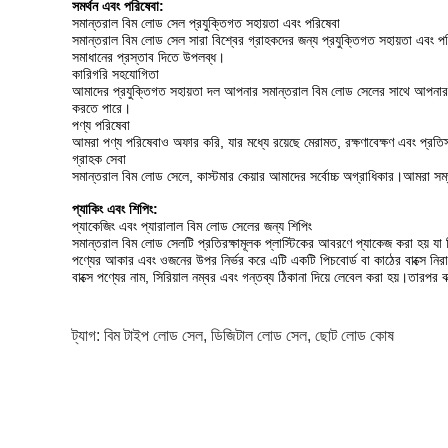
সমর্থন এবং পরিষেবা:
সমান্তরাল বিম লোড সেল প্রযুক্তিগত সহায়তা এবং পরিষেবা
সমান্তরাল বিম লোড সেল সারা বিশ্বের গ্রাহকদের জন্য প্রযুক্তিগত সহায়তা এবং প
সমাধানের প্রস্তাব দিতে উপলব্ধ।
কারিগরি সহযোগিতা
আমাদের প্রযুক্তিগত সহায়তা দল আপনার সমান্তরাল বিম লোড সেলের সাথে আপনার যেক
করতে পারে।
পণ্য পরিষেবা
আমরা পণ্য পরিষেবাও অফার করি, যার মধ্যে রয়েছে মেরামত, রক্ষণাবেক্ষণ এবং প্রত
গ্রাহক সেবা
সমান্তরাল বিম লোড সেলে, কাস্টমার কেয়ার আমাদের সর্বোচ্চ অগ্রাধিকার।আমরা সম
প্যাকিং এবং শিপিং:
প্যাকেজিং এবং প্যারালাল বিম লোড সেলের জন্য শিপিং
সমান্তরাল বিম লোড সেলটি প্রতিরক্ষামূলক প্লাস্টিকের আবরণে প্যাকেজ করা হয় য
পণ্যের আকার এবং ওজনের উপর নির্ভর করে এটি একটি পিচবোর্ড বা কাঠের বাক্সে নিরাপদে
বাক্সে পণ্যের নাম, সিরিয়াল নম্বর এবং গন্তব্য ঠিকানা দিয়ে লেবেল করা হয়।তারপর ব
ট্যাগ:
বিম টাইপ লোড সেল
,
ডিজিটাল লোড সেল
,
ছোট লোড কোষ