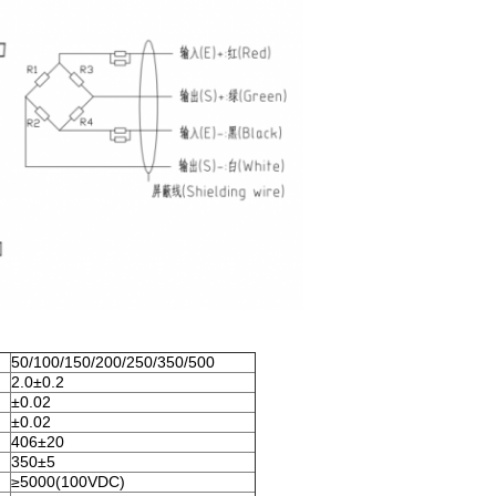
50/100/150/200/250/350/500
2.0±0.2
±0.02
±0.02
406±20
350±5
≥5000(100VDC)