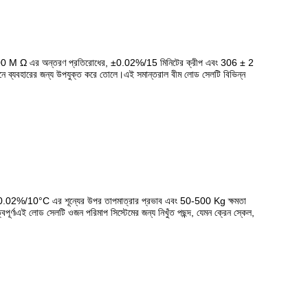
 ≥5000 M Ω এর অন্তরণ প্রতিরোধের, ±0.02%/15 মিনিটের ক্রীপ এবং 306 ± 2
শনে ব্যবহারের জন্য উপযুক্ত করে তোলে।এই সমান্তরাল বীম লোড সেলটি বিভিন্ন
.02%/10°C এর শূন্যের উপর তাপমাত্রার প্রভাব এবং 50-500 Kg ক্ষমতা
ূর্ণ৷এই লোড সেলটি ওজন পরিমাপ সিস্টেমের জন্য নিখুঁত পছন্দ, যেমন ক্রেন স্কেল,