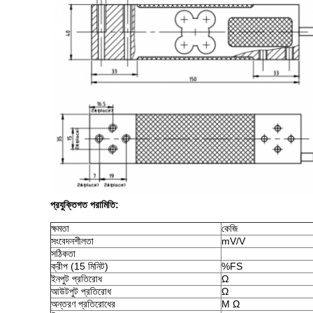
প্রযুক্তিগত পরামিতি:
ক্ষমতা
কেজি
সংবেদনশীলতা
mV/V
সঠিকতা
ক্রীপ (15 মিনিট)
%FS
ইনপুট প্রতিরোধ
Ω
আউটপুট প্রতিরোধ
Ω
অন্তরণ প্রতিরোধের
M Ω