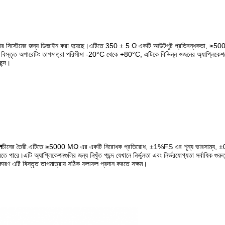
জন করার সিস্টেমের জন্য ডিজাইন করা হয়েছে।এটিতে 350 ± 5 Ω একটি আউটপুট প্রতিবন্ধকতা,
টির বিস্তৃত অপারেটিং তাপমাত্রা পরিসীমা -20°C থেকে +80°C, এটিকে বিভিন্ন ওজনের অ্যাপ্লিকে
ছন্দ।
ল
চীনের তৈরী.এটিতে ≥5000 MΩ এর একটি নিরোধক প্রতিরোধ, ±1%FS এর শূন্য ভারসাম্য, ±0
টি অ্যাপ্লিকেশনগুলির জন্য নিখুঁত পছন্দ যেখানে নির্ভুলতা এবং নির্ভরযোগ্যতা সর্বাধিক গুরুত্বপ
 কারণ এটি বিস্তৃত তাপমাত্রায় সঠিক ফলাফল প্রদান করতে সক্ষম।