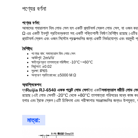
পণ্যের বর্ণনা
পণ্যের বর্ণনা:
আমাদের প্যারালাল বিম লোড সেল হল একটি প্ল্যাটফর্ম স্কেল লোড সেল, যা ও
Ω এর একটি ইনপুট প্রতিবন্ধকতা সহ একটি শক্তিশালী নির্মাণ বৈশিষ্ট্য রয়েছে।এ
প্ল্যাটফর্ম স্কেল এবং ওজন সিস্টেম প্রকল্পগুলির জন্য একটি নির্ভরযোগ্য এবং বহুমুখী প
বৈশিষ্ট্য:
পণ্যের নাম: সমান্তরাল বিম লোড সেল
আউটপুট: 2mV/V
ক্ষতিপূরণকৃত তাপমাত্রা পরিসীমা: -10°C~+60°C
নির্ভুলতা: ±0.02
সুরক্ষা: IP65
অন্তরণ প্রতিরোধের: ≥5000 M Ω
অ্যাপ্লিকেশন:
দ্য
Ruijia RJ-6540 একক পয়েন্ট লোড সেল
ইহা একটি
সমান্তরাল মরীচি লোড সে
রয়েছে।এই লোড সেলটি -20°C থেকে +80°C তাপমাত্রা পরিসরের মধ্যে কাজ করতে পারে।এ
হপার এবং ট্রাক স্কেল।এটি চিকিৎসা এবং পরীক্ষাগার সরঞ্জামগুলির জন্যও উপযুক্ত,
মাত্রা: