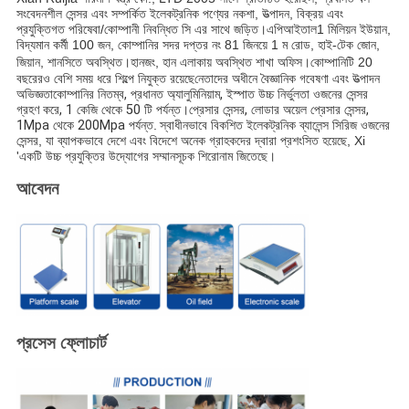
সংবেদনশীল সেন্সর এবং সম্পর্কিত ইলেকট্রনিক পণ্যের নকশা, উত্পাদন, বিক্রয় এবং 
প্রযুক্তিগত পরিষেবা/কোম্পানী নিবন্ধিত সি এর সাথে জড়িত।
এপিআই
তাল
1 মিলিয়ন ইউয়ান, 
বিদ্যমান কর্মী 100 জন, কোম্পানির সদর দপ্তর নং 81 জিনয়ে 1 ম রোড, হাই-টেক জোন, 
জিয়ান, শানসিতে অবস্থিত।হানজং, হান এলাকায় অবস্থিত শাখা অফিস।
কোম্পানিটি 20 
বছরেরও বেশি সময় ধরে শিল্পে নিযুক্ত রয়েছে
নেতাদের অধীনে বৈজ্ঞানিক গবেষণা এবং উত্পাদন 
অভিজ্ঞতা
কোম্পানির নিতম্ব, প্রধানত অ্যালুমিনিয়াম, ইস্পাত উচ্চ নির্ভুলতা ওজনের সেন্সর 
গ্রহণ করে, 1 কেজি থেকে 50 টি পর্যন্ত।প্রেসার সেন্সর, লোডার অয়েল প্রেসার সেন্সর, 
1Mpa থেকে 200Mpa পর্যন্ত
.
স্বাধীনভাবে বিকশিত ইলেকট্রনিক ব্যালেন্স সিরিজ ওজনের 
সেন্সর, যা ব্যাপকভাবে দেশে এবং বিদেশে অনেক গ্রাহকদের দ্বারা প্রশংসিত হয়েছে, Xi 
'একটি উচ্চ প্রযুক্তির উদ্যোগের সম্মানসূচক শিরোনাম জিতেছে।
আবেদন
প্রসেস ফ্লোচার্ট