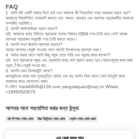
FAQ
1. আমি যদি একটি অর্ডার দিতে চাই তবে আমাকে কী বিস্তারিত তথ্য সরবরাহ করতে হবে?
আমাদের নিম্নলিখিত তথ্যগুলি জানতে হবে: ক্ষমতা, ব্যবহার এবং আপনার প্রয়োজনীয় অন্যান্য
সম্পর্কিত পরামিতি।
2. আপনি কাস্টমাইজড গ্রহণ করেন?
হ্যাঁ, আমাদের কাছে বিভিন্ন গ্রাহকরা তাদের নিজস্ব OEM পণ্য তৈরি করে।তাই আমরা
আপনার প্রয়োজন অনুযায়ী পণ্য তৈরি করতে পারেন।
3. আপনি কখন উত্পাদন ব্যবস্থা করবেন?
আমরা আপনার পেমেন্ট পাওয়ার সাথে সাথেই উৎপাদনের ব্যবস্থা করব।
4. অর্ডার করার আগে আমি কিছু নমুনা পেতে পারি এবং নমুনার জন্য কতক্ষণ?
হ্যাঁ, তবে গ্রাহককে নমুনা এবং ফ্রেঘটের জন্য অর্থ প্রদান করতে হবে।ল্যাড
নমুনার জন্য সময়
প্রায় 7 দিন পেমেন্ট পাওয়া যায়.
5. আপনি কোন ডিসকাউন্ট আছে?
ক্লায়েন্টদের কাছে যারা পুনরাবৃত্তি অর্ডার এবং বড় অর্ডার নিয়ে আসে।ভাল উদ্ধৃতি জন্য
আমাদের সাথে যোগাযোগ করুন.
ই-মেইল: frank0505@126.com yangzaiquan@xarj.cn Whats:
+18992920670
আপনার সাথে সহযোগিতা করার জন্য উন্মুখ!
খাদ ইস্পাত লোড কোষ
উচ্চ নির্ভুলতা লোড কোষ
স্কেল লোড কোষ ওজন
এর সেরা মূল্য পান