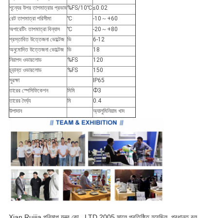
শূন্যের উপর তাপমাত্রার প্রভাব
%FS/10℃
≤0.02
রেট তাপমাত্রা পরিসীমা
℃
-10～+60
অপারেটিং তাপমাত্রা বিন্যাস
℃
-20～+80
প্রস্তাবিত উত্তেজনা ভোল্টেজ
ভি
6-12
অনুমোদিত উত্তেজনা ভোল্টেজ
ভি
18
নিরাপদ ওভারলোড
%FS
120
চূড়ান্ত ওভারলোড
%FS
150
সুরক্ষা
IP65
তারের স্পেসিফিকেশন
মিমি
Ф3
তারের দৈর্ঘ্য
মি
0.4
উপাদান
অ্যালুমিনিয়াম খাদ
Xian Ruijia পরিমাপ যন্ত্র কো., LTD 2005 সালে প্রতিষ্ঠিত হয়েছিল, প্রধানত বল 