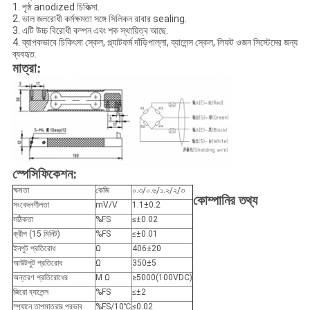
1. পৃষ্ঠ anodized চিকিত্সা.
2. ভাল জলরোধী কর্মক্ষমতা সঙ্গে সিলিকন রাবার sealing.
3. এটি উচ্চ বিরোধী কম্পন এবং শক স্থায়িত্ব আছে.
4. ব্যাপকভাবে চিকিৎসা স্কেল, প্ল্যাটফর্ম দাঁড়িপাল্লা, ব্যালেন্স স্কেল, লিফট ওজন সিস্টেমের জন্য
ব্যবহৃত.
মাত্রা:
স্পেসিফিকেশন:
ক্ষমতা
কেজি
০.৩/০.৬/১.২/২/৩
কোম্পানির তথ্য
সংবেদনশীলতা
mV/V
1.1±0.2
সঠিকতা
%FS
≤±0.02
ক্রীপ (15 মিনিট)
%FS
≤±0.01
ইনপুট প্রতিরোধ
Ω
406±20
আউটপুট প্রতিরোধ
Ω
350±5
অন্তরণ প্রতিরোধের
M Ω
≥5000(100VDC)
জিরো ব্যালেন্স
%FS
≤±2
স্প্যানে তাপমাত্রার প্রভাব
%FS/10℃
≤0.02