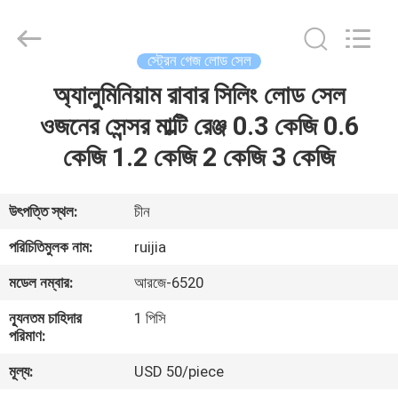
Xian
Ruijia
Measurement
Instruments
Co.,
স্ট্রেন গেজ লোড সেল
Ltd..
All
Rights
অ্যালুমিনিয়াম রাবার সিলিং লোড সেল
বাড়ি
Reserved.
ওজনের সেন্সর মাল্টি রেঞ্জ 0.3 কেজি 0.6
পণ্য
কেজি 1.2 কেজি 2 কেজি 3 কেজি
ভিডিও
উৎপত্তি স্থল:
চীন
পরিচিতিমুলক নাম:
ruijia
আমাদের
মডেল নম্বার:
আরজে-6520
সম্পর্কে
ন্যূনতম চাহিদার
1 পিসি
পরিমাণ:
কারখানা
মূল্য:
USD 50/piece
ভ্রমণ