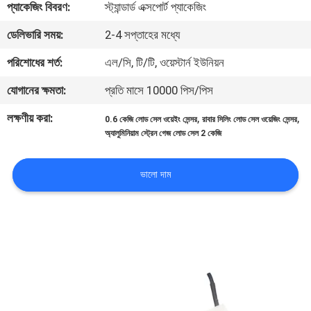
প্যাকেজিং বিবরণ:
স্ট্যান্ডার্ড এক্সপোর্ট প্যাকেজিং
মান
ডেলিভারি সময়:
2-4 সপ্তাহের মধ্যে
নিয়ন্ত্রণ
পরিশোধের শর্ত:
এল/সি, টি/টি, ওয়েস্টার্ন ইউনিয়ন
যোগানের ক্ষমতা:
প্রতি মাসে 10000 পিস/পিস
যোগাযোগ
লক্ষণীয় করা:
,
,
0.6 কেজি লোড সেল ওয়েইং সেন্সর
রাবার সিলিং লোড সেল ওয়েজিং সেন্সর
করুন
অ্যালুমিনিয়াম স্ট্রেন গেজ লোড সেল 2 কেজি
উদ্ধৃতির
ভালো দাম
জন্য
আবেদন
সাইট
ম্যাপ