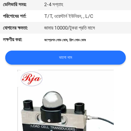
ডেলিভারি সময়:
2-4 সপ্তাহ
মান
পরিশোধের শর্ত:
T/T, ওয়েস্টার্ন ইউনিয়ন, , L/C
নিয়ন্ত্রণ
যোগানের ক্ষমতা:
জামায় 10000/টুকরা প্রতি মাসে
লক্ষণীয় করা:
,
কম্প্রেশন লোড কোষ
শিল্প লোড কোষ
যোগাযোগ
করুন
ভালো দাম
উদ্ধৃতির
জন্য
আবেদন
সাইট
ম্যাপ