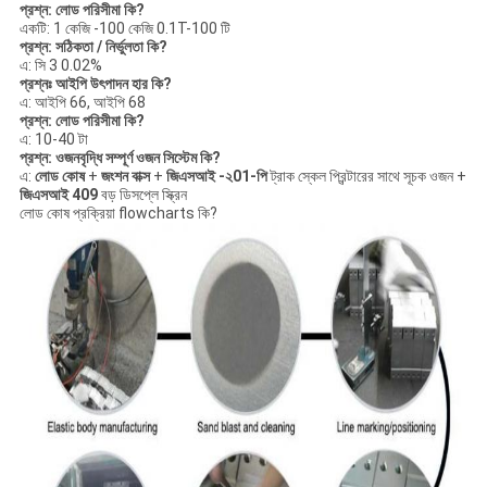
প্রশ্ন: লোড পরিসীমা কি?
একটি: 1 কেজি -100 কেজি 0.1T-100
টি
প্রশ্ন: সঠিকতা / নির্ভুলতা কি?
এ: সি 3 0.02%
প্রশ্নঃ আইপি উৎপাদন হার কি?
এ: আইপি 66, আইপি 68
প্রশ্ন: লোড পরিসীমা কি?
এ: 10-40 টা
প্রশ্ন: ওজনবৃদ্ধি সম্পূর্ণ ওজন সিস্টেম কি?
এ:
লোড কোষ
+
জংশন বাক্স
+
জিএসআই -২01-পি
ট্রাক স্কেল প্রিন্টারের সাথে সূচক ওজন +
জিএসআই 409
বড় ডিসপ্লে স্ক্রিন
লোড কোষ প্রক্রিয়া flowcharts কি?