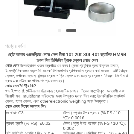
গোপনীয়তা
নীতি
পণ্যের বর্ণনা
ছোট আকার ওজনব্রিজ লোড সেল চীনা 10t 20t 30t 40t জ্যামিক HM9B
ডবল বিম ডিজিটাল ট্রাক স্কেল লোড সেল
লোড কোষ
ইলেকট্রনিক ওজন যন্ত্রপাতি এর হৃদয়।
সেন্সর প্রযুক্তি দ্রুত উন্নয়ন হিসাবে,
ইলেকট্রনিক ওজন যন্ত্রপাতি অনেক শিল্প এলাকায় ব্যাপকভাবে ব্যবহার করা হয়েছে।
এটি ট্যাঙ্ক
স্কেলে, হপারের স্কেলে, ঝুলন্ত স্কেল, গাড়ির স্কেল এবং অন্যান্য স্কেল বা নিয়ন্ত্রণ সিস্টেম যা
দ্রুত এবং সঠিক বল পরিমাপের প্রয়োজন হয়।
লোড সেল বৈশিষ্ট্য কি?
খাদ ইস্পাত & স্টেইনলেস স্ট্রাকচার;
হরম্যাটিক লেজার, নিকেল ধাতুপট্টাবৃত, জলরোধী এবং
বিরোধী ক্ষয়, multiform পরিবেশের জন্য উপযুক্ত দ্বারা সিল করা;
ইলেকট্রনিক প্ল্যাটফর্ম
স্কেল, হপার স্কেল, এবং otherelectronic weighing জন্য উপযুক্ত।
লোড কোষ বিশেষ উল্লেখ কি?
যথার্থতা: C3
টেম্প।
স্প্যান উপর প্রভাব (% FS / 10
℃): 0.0016
ব্যাপক ত্রুটি (% FS): ≤0.02
টেম্প।
শূন্য উপর প্রভাব (% FS / 10 ℃):
0.002
রেট আউটপুট (এমভি / ভি): 2.0 ±
ক্ষতিপূরণ টেম্প।
পরিসীমা (℃): -10 ~ + 40