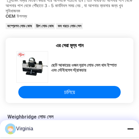
।
ট্র্যাকিং নম্বর বিতরণ করার পরে আপনাকে পাঠানো হবে।
এটি সাধারণত
আপনার
পাশ থেকে
আপনার
পাশ থেকে
পৌঁছাতে 3 -
5 কার্যদিবস সময় নেয়
,
যা
আপনার ব্যবসার জন্য খুব
সুবিধাজনক
OEM
উপলব্ধ
কম্প্রেশন লোড কোষ
শিল্প লোড কোষ
কম খরচে লোড সেল
এর সেরা মূল্য পান
ছোট আকারের ওজন হ্রাস লোড সেল খাদ ইস্পাত
এবং স্টেইনলেস স্ট্রাকচার
চালিয়ে
Weighbridge লোড সেল
Virginia
ডিজিটাল ট্রাক আইশের জন্য 30 টন ডাবল বিম ওজনব্রিজ লোড সেল আইপি 67