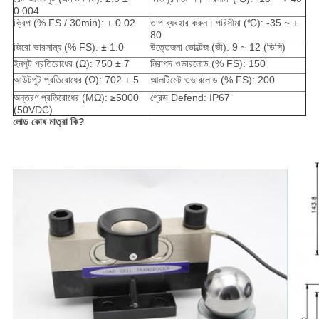
0.004
ক্রিপ (% FS / 30min): ± 0.02
তাপ ব্যবহার করুন।
পরিসীমা (℃): -35 ~ +
80
জিরো ভারসাম্য (% FS): ± 1.0
উত্তেজনা ভোল্টেজ (ভী): 9 ~ 12 (ডিসি)
ইনপুট প্রতিরোধের (Ω): 750 ± 7
নিরাপদ ওভারলোড (% FS): 150
আউটপুট প্রতিরোধের (Ω): 702 ± 5
আলটিমেট ওভারলোড (% FS): 200
অন্তরণ প্রতিরোধের (MΩ): ≥5000
গ্রেড Defend: IP67
(50VDC)
লোড কোষ মাত্রা কি?