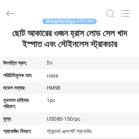
Xian
Ruijia
Measurement
Instruments
Co.,
Weighbridge লোড সেল
Ltd..
All
Rights
ছোট আকারের ওজন হ্রাস লোড সেল খাদ
বাড়ি
Reserved.
ইস্পাত এবং স্টেইনলেস স্ট্রাকচার
পণ্য
উৎপত্তি স্থল:
চীন
ভিডিও
পরিচিতিমুলক নাম:
ruijia
মডেল নম্বার:
HM9B
আমাদের
ন্যূনতম চাহিদার
1pc
সম্পর্কে
পরিমাণ:
মূল্য:
USD80-150/pc
কারখানা
প্যাকেজিং বিবরণ:
স্ট্যান্ডার্ড এক্সপোর্ট প্যাকেজিং
ভ্রমণ