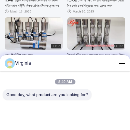
RJ-4F সেন্সিং এম্প্লিফায়ার টেক্সটাইল গার্ন সিঙ্গল
RJ-5B ১ টন ২ টন ৩ টন চীনা প্রস্তুতকারক শেয়ার
সাইড ওয়াল মাউন্টিং সিঙ্গল রোলার টেনশন সেন্সর সহ
বিম লোড সেল বিক্রয়ের জন্য সেন্সর ওজন
March 16, 2025
March 16, 2025
00:36
00:23
লোড পিন টাইপ লোড সেল
ইলেকট্রনিক ক্রেন স্কেলের জন্য ডাবল এন্ডেড শিয়ার
বিম 5টন দড়ি টেনশন লোড সেল
July 31, 2026
Virginia
July 31, 2026
8:40 AM
Good day, what product are you looking for?
00:26
00:19
বেলস লোড সেল
হট স্কেল ওয়েজিং লোড সেল মাল্টিফাংশনাল অতি
পাতলা লিফট ওয়েজিং সেন্সর
July 13, 2026
July 30, 2026