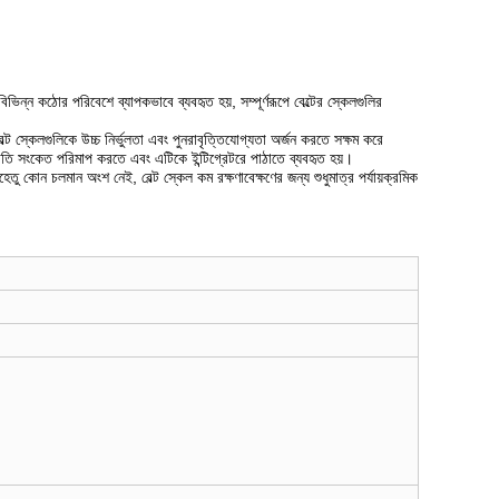
ভিন্ন কঠোর পরিবেশে ব্যাপকভাবে ব্যবহৃত হয়, সম্পূর্ণরূপে বেল্টের স্কেলগুলির
্ট স্কেলগুলিকে উচ্চ নির্ভুলতা এবং পুনরাবৃত্তিযোগ্যতা অর্জন করতে সক্ষম করে
র গতি সংকেত পরিমাপ করতে এবং এটিকে ইন্টিগ্রেটরে পাঠাতে ব্যবহৃত হয়।
েতু কোন চলমান অংশ নেই, বেল্ট স্কেল কম রক্ষণাবেক্ষণের জন্য শুধুমাত্র পর্যায়ক্রমিক