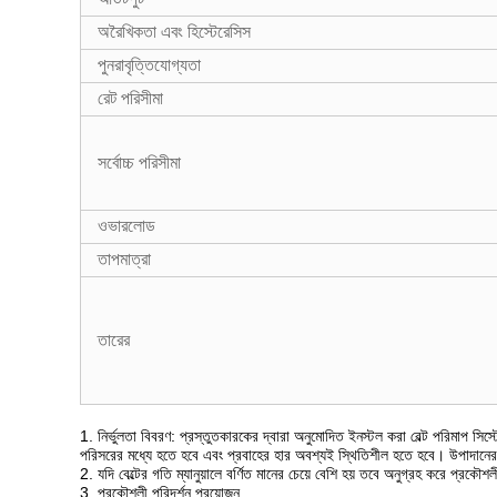
অরৈখিকতা এবং হিস্টেরেসিস
পুনরাবৃত্তিযোগ্যতা
রেট পরিসীমা
সর্বোচ্চ পরিসীমা
ওভারলোড
তাপমাত্রা
তারের
1. নির্ভুলতা বিবরণ: প্রস্তুতকারকের দ্বারা অনুমোদিত ইনস্টল করা বেল্ট পরিমাপ সি
পরিসরের মধ্যে হতে হবে এবং প্রবাহের হার অবশ্যই স্থিতিশীল হতে হবে। উপাদানের ন
2. যদি বেল্টের গতি ম্যানুয়ালে বর্ণিত মানের চেয়ে বেশি হয় তবে অনুগ্রহ করে প্রকৌশ
3. প্রকৌশলী পরিদর্শন প্রয়োজন.