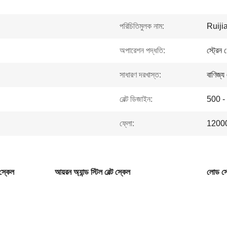
পরিচিতিমুলক নাম:
Ruiji
অপারেশন পদ্ধতি:
স্ট্রেন
সাধারণ দরখাস্ত:
বাণিজ্য
বেল্ট ডিজাইন:
500 - 
ফ্লো:
12000 t
 স্কেল
আয়রন অ্যান্ড স্টিল বেল্ট স্কেল
লোড সেল