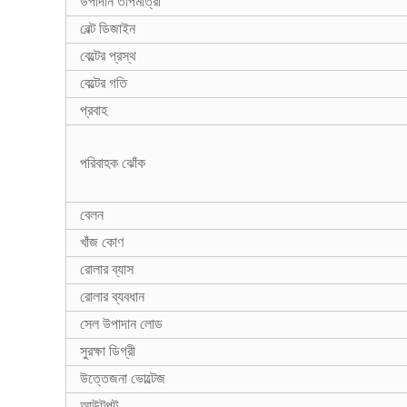
উপাদান তাপমাত্রা
বেল্ট ডিজাইন
বেল্টের প্রস্থ
বেল্টের গতি
প্রবাহ
পরিবাহক ঝোঁক
বেলন
খাঁজ কোণ
রোলার ব্যাস
রোলার ব্যবধান
সেল উপাদান লোড
সুরক্ষা ডিগ্রী
উত্তেজনা ভোল্টেজ
আউটপুট