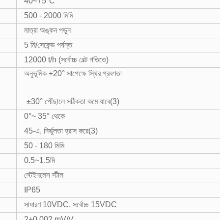
40~75°C
500 - 2000 মিমি
মাত্রা অঙ্কন পড়ুন
5 মি/সেকেন্ড পর্যন্ত
12000 t/h (সর্বোচ্চ বেল্ট গতিতে)
অনুভূমিক +20° সাপেক্ষে স্থির প্রবণতা
±30° পৌঁছালে সঠিকতা কমে যাবে(3)
0°~ 35° থেকে
45-এ, নির্ভুলতা হ্রাস করে(3)
50 - 180 মিমি
0.5~1.5মি
স্টেইনলেস স্টীল
IP65
সাধারণ 10VDC, সর্বোচ্চ 15VDC
2+0.002 mV/V