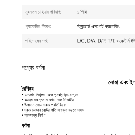
ন্যূনতম চাহিদার পরিমাণ:
১ পিসি
প্যাকেজিং বিবরণ:
স্ট্যান্ডার্ড এক্সপোর্ট প্যাকেজিং
পরিশোধের শর্ত:
L/C, D/A, D/P, T/T, ওয়েস্টার্ন ইউন
পণ্যের বর্ণনা
লোহা এবং ইস্
বৈশিষ্ট্য
• চমৎকার নির্ভুলতা এবং পুনরাবৃত্তিযোগ্যতা
• অনন্য সমান্তরাল লোড সেল ডিজাইন
• উপাদান লোড দ্রুত প্রতিক্রিয়া
• দ্রুত চলমান বেল্টের গতি সনাক্ত করতে সক্ষম
• শ্রমসাধ্য নির্মাণ
বর্ণনা