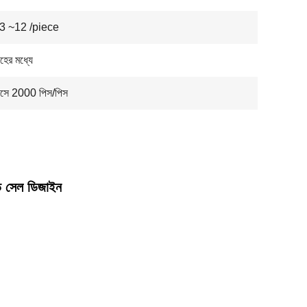
 ~12 /piece
হের মধ্যে
মাসে 2000 পিস/পিস
োড সেল ডিজাইন